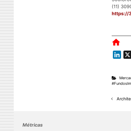
(11) 30
https:/
L
i
n
Merca
k
#FundosImo
e
d
Archite
I
n
Métricas