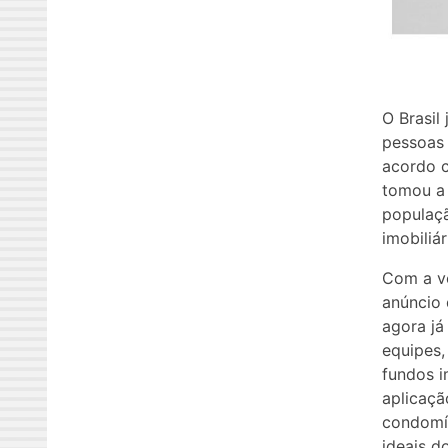
O Brasil
pessoas 
acordo c
tomou a 
populaçã
imobiliá
Com a vo
anúncio 
agora já
equipes,
fundos i
aplicaçã
condomín
ideais d