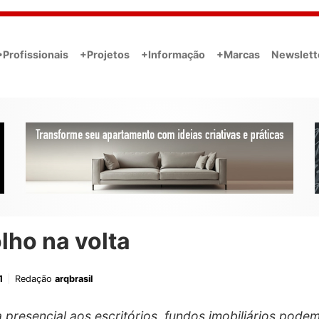
•Profissionais
+Projetos
+Informação
+Marcas
Newslett
lho na volta
1
Redação
arqbrasil
a presencial aos escritórios, fundos imobiliários podem