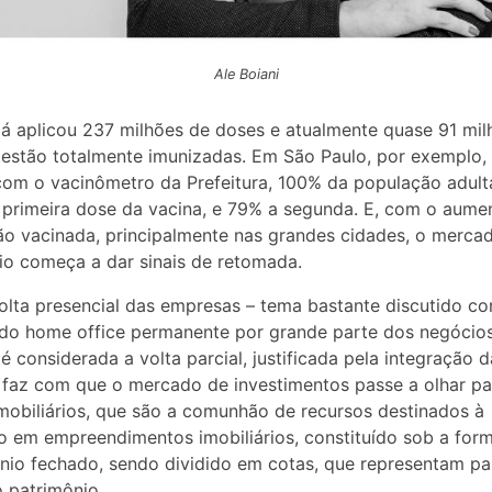
Ale Boiani
 já aplicou 237 milhões de doses e atualmente quase 91 mi
estão totalmente imunizadas. Em São Paulo, por exemplo,
om o vacinômetro da Prefeitura, 100% da população adulta
primeira dose da vacina, e 79% a segunda. E, com o aume
o vacinada, principalmente nas grandes cidades, o merca
rio começa a dar sinais de retomada.
lta presencial das empresas – tema bastante discutido c
do home office permanente por grande parte dos negócio
 é considerada a volta parcial, justificada pela integração 
 faz com que o mercado de investimentos passe a olhar pa
mobiliários, que são a comunhão de recursos destinados à
o em empreendimentos imobiliários, constituído sob a for
io fechado, sendo dividido em cotas, que representam pa
o patrimônio.