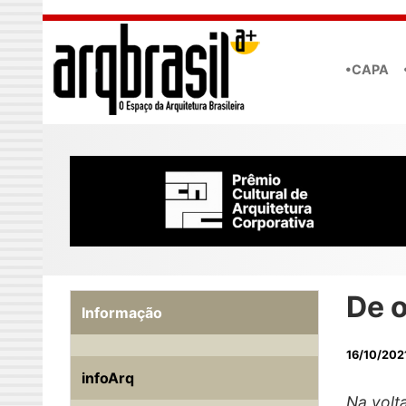
Skip to main content
•CAPA
De o
Informação
16/10/202
infoArq
Na volt