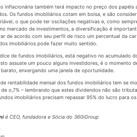
o inflacionária também terá impacto no preço dos papéis
dos. Os fundos imobiliários cotam em bolsa, e são conside
riável, o que pode ter oscilações negativas e, como sempr
no mercado de investimentos, a diversificação é important
ar de acordo com seu perfil de risco um percentual da car
dos imobiliários pode fazer muito sentido.
índice de fundos imobiliários, está negativo no acumulado do
sto assuste um pouco alguns investidores, é o momento d
barato, enxergando uma janela de oportunidade.
de rentabilidade mensal dos fundos imobiliários tem se m
 de o,7% – lembrando que estes dividendos não são tribut
undos imobiliários precisam repassar 95% do lucro para os
ni
é CEO, fundadora e Sócia do 360iGroup
:
up