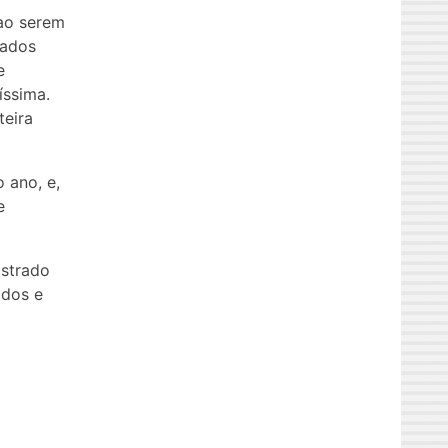
 ao serem
rados
e
íssima.
teira
 ano, e,
e
ostrado
ados e