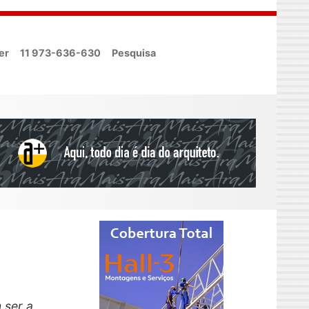
er
11 973-636-630
Pesquisa
 ser a