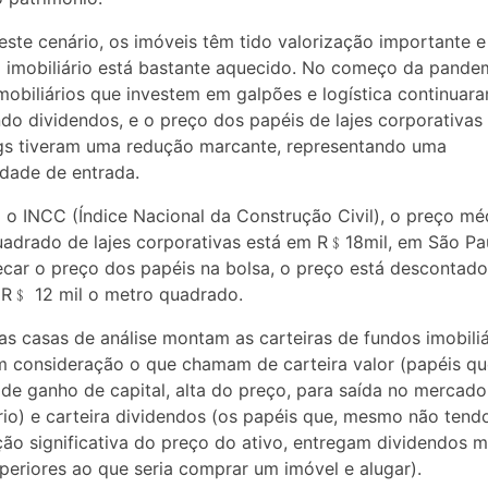
este cenário, os imóveis têm tido valorização importante e
imobiliário está bastante aquecido. No começo da pandem
mobiliários que investem em galpões e logística continuar
do dividendos, e o preço dos papéis de lajes corporativas
gs tiveram uma redução marcante, representando uma
dade de entrada.
o INCC (Índice Nacional da Construção Civil), o preço mé
adrado de lajes corporativas está em R﹩18mil, em São Pau
car o preço dos papéis na bolsa, o preço está descontado
 R﹩ 12 mil o metro quadrado.
s casas de análise montam as carteiras de fundos imobiliá
 consideração o que chamam de carteira valor (papéis q
de ganho de capital, alta do preço, para saída no mercado
io) e carteira dividendos (os papéis que, mesmo não tend
ção significativa do preço do ativo, entregam dividendos 
periores ao que seria comprar um imóvel e alugar).