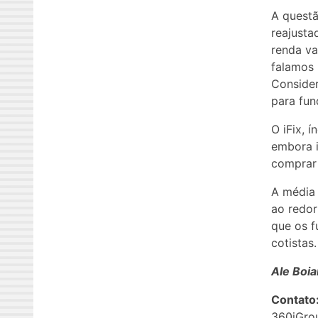
A questã
reajusta
renda va
falamos 
Consider
para fun
O iFix, 
embora i
comprar 
A média 
ao redor
que os f
cotistas.
Ale Boia
Contato
360iGro