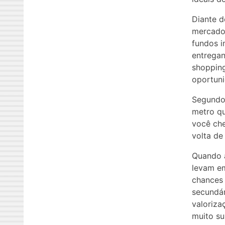
Diante d
mercado 
fundos i
entregan
shoppin
oportuni
Segundo 
metro qu
você che
volta de
Quando a
levam em
chances 
secundár
valoriza
muito su