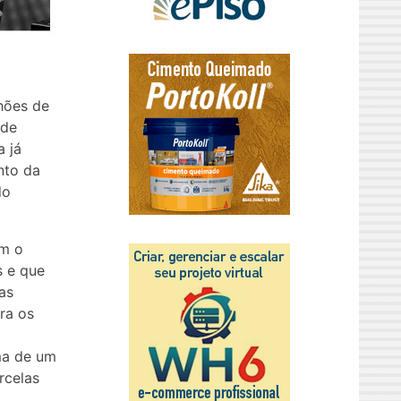
lhões de
 de
 já
nto da
do
om o
s e que
das
ra os
ma de um
rcelas