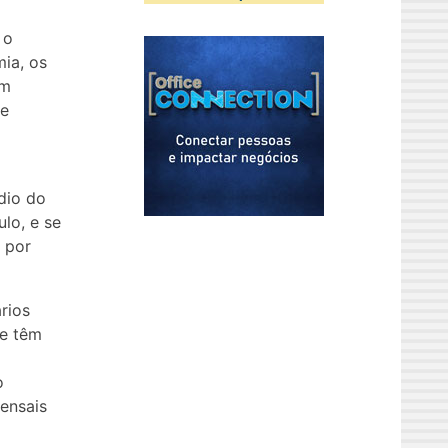
 o
ia, os
am
 e
dio do
lo, e se
 por
rios
ue têm
o
mensais