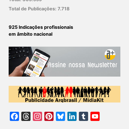
Total de Publicações:
7.718
925 Indicações profissionais
em âmbito nacional
Facebook
Threads
Instagram
Pinterest
Bluesky
LinkedIn
Tumblr
YouTu
Chann