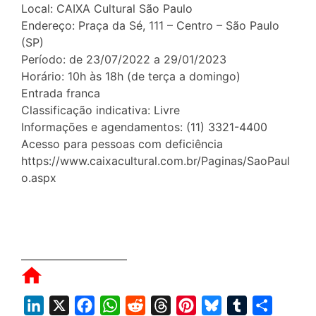
Local: CAIXA Cultural São Paulo
Endereço: Praça da Sé, 111 – Centro – São Paulo
(SP)
Período: de 23/07/2022 a 29/01/2023
Horário: 10h às 18h (de terça a domingo)
Entrada franca
Classificação indicativa: Livre
Informações e agendamentos: (11) 3321-4400
Acesso para pessoas com deficiência
https://www.caixacultural.com.br/Paginas/SaoPaul
o.aspx
L
X
F
W
R
T
P
B
T
S