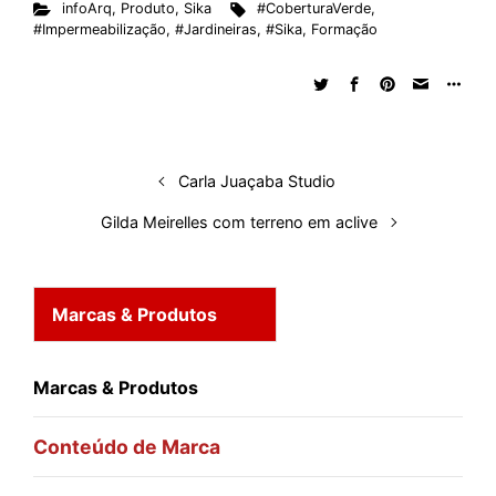
infoArq
,
Produto
,
Sika
#CoberturaVerde
,
k
e
t
d
e
t
e
b
r
#Impermeabilização
,
#Jardineiras
,
#Sika
,
Formação
e
b
s
i
a
e
s
l
e
d
o
A
t
d
r
k
r
I
o
p
s
e
y
n
k
p
s
t
Carla Juaçaba Studio
Gilda Meirelles com terreno em aclive
Marcas & Produtos
Marcas & Produtos
Conteúdo de Marca