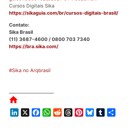
Cursos Digitais Sika
https://sikaguia.com/br/cursos-digitais-brasil/
Contato:
Sika Brasil
(11) 3687-4600 / 0800 703 7340
https://bra.sika.com/
#Sika no Arqbrasil
L
X
F
W
R
T
P
B
T
S
i
a
h
e
h
i
l
u
h
n
c
a
d
r
n
u
m
a