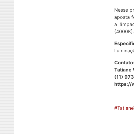
Nesse pr
aposta f
a lâmpad
(4000K).
Especifi
Ilumina
Contato
Tatiane
(11) 97
https:/
#Tatian