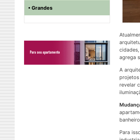
• Grandes
Atualmen
arquitet
cidades,
agrega s
A arquit
projetos
revelar 
iluminaç
Mudança
apartam
banheiro
Para iss
industri