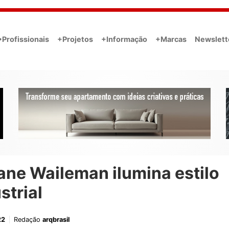
•Profissionais
+Projetos
+Informação
+Marcas
Newslett
ane Waileman ilumina estilo
strial
22
Redação
arqbrasil