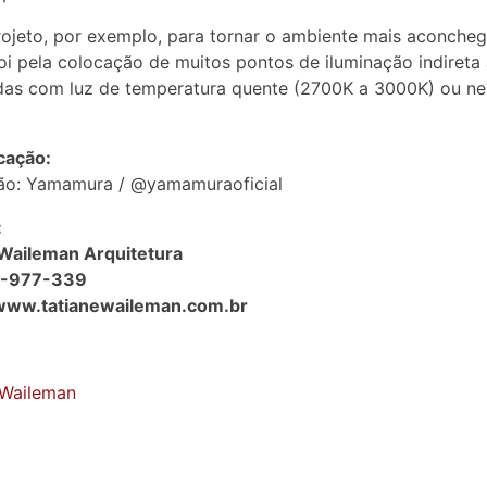
ojeto, por exemplo, para tornar o ambiente mais aconcheg
oi pela colocação de muitos pontos de iluminação indireta 
as com luz de temperatura quente (2700K a 3000K) ou ne
cação:
ção: Yamamura / @yamamuraoficial
:
 Waileman Arquitetura
3-977-339
/www.tatianewaileman.com.br
eWaileman