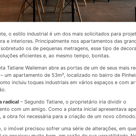
te, o estilo industrial é um dos mais solicitados para proje
ura e interiores. Principalmente nos apartamentos das gran
 sobretudo os de pequenas metragens, esse tipo de decor
oluções eficientes e, ao mesmo tempo, bonitas.
eta Tatiane Waileman abre as portas de um de seus mais r
 – um apartamento de 53m², localizado no bairro de Pinhei
como incluiu toques industriais em vários espaços e com ar
ão.
 radical
– Segundo Tatiane, o proprietário iria dividir o
ento com um amigo. Como a planta inicial apresentava ap
, a obra foi necessária para a criação de um novo cômodo
o, o imóvel precisou sofrer uma série de alterações, em que
al se encaixou muito bem, em razão de sua versatilidade. No