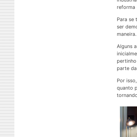
reforma 
Para se 
ser demo
maneira.
Alguns a
inicialm
pertinh
parte da
Por isso
quanto p
tornando