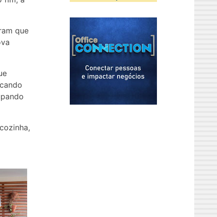
eram que
ova
ue
icando
upando
 cozinha,