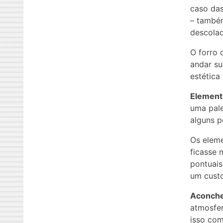
caso das
– também
descola
O forro 
andar su
estética
Element
uma pale
alguns p
Os eleme
ficasse 
pontuais
um cust
Aconch
atmosfer
isso co