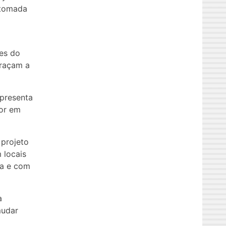
 tomada
ões do
braçam a
apresenta
cor em
 projeto
 locais
ra e com
a
mudar