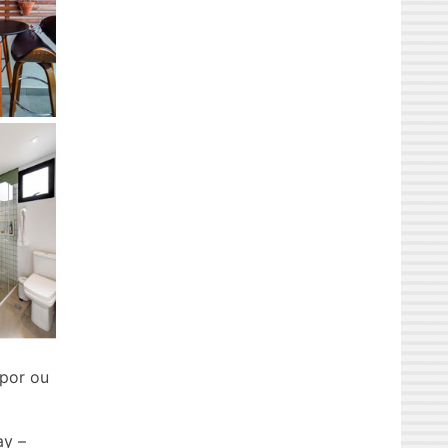
epor ou
ay –