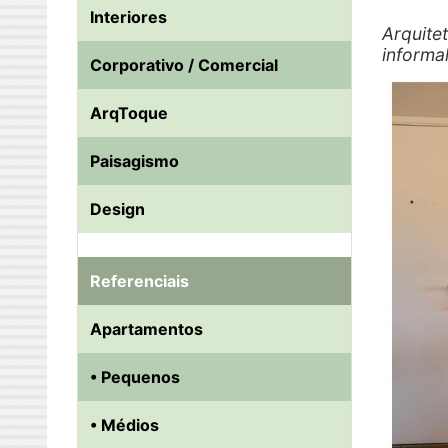
Interiores
Arquite
informa
Corporativo / Comercial
ArqToque
Paisagismo
Design
Referenciais
Apartamentos
• Pequenos
• Médios