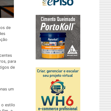
tos de
des
ação
ecentes
ros, para
tigos de
enas um
.
 o estilo
 fim, a