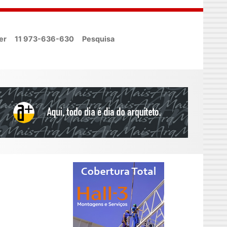
er
11 973-636-630
Pesquisa