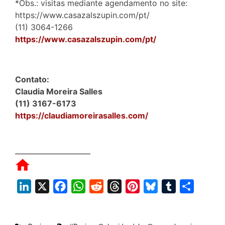
*Obs.: visitas mediante agendamento no site:
https://www.casazalszupin.com/pt/
(11) 3064-1266
https://www.casazalszupin.com/pt/
Contato:
Claudia Moreira Salles
(11) 3167-6173
https://claudiamoreirasalles.com/
L
X
F
W
R
T
P
B
T
S
i
a
h
e
h
i
l
u
h
n
c
a
d
r
n
u
m
a