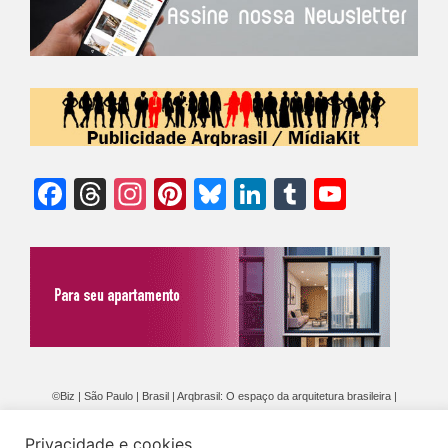
Facebook
Threads
Instagram
Pinterest
Bluesky
LinkedIn
Tumblr
YouTu
Chann
©Biz | São Paulo | Brasil | Arqbrasil: O espaço da arquitetura brasileira |
Expediente
|
Contato
|
Newsletter
/
PolíticaDePrivacidade
/
CONDIÇÕES
Privacidade e cookies