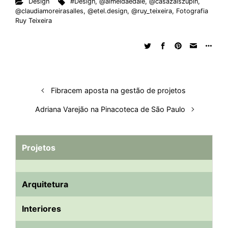
Design
#Design
,
@almeidaedale
,
@casazalszupin
,
k
e
t
d
e
t
e
b
r
@claudiamoreirasalles
,
@etel.design
,
@ruy_teixeira
,
Fotografia
e
b
s
i
a
e
s
l
e
Ruy Teixeira
d
o
A
t
d
r
k
r
I
o
p
s
e
y
n
k
p
s
t
Fibracem aposta na gestão de projetos
Adriana Varejão na Pinacoteca de São Paulo
Projetos
Arquitetura
Interiores