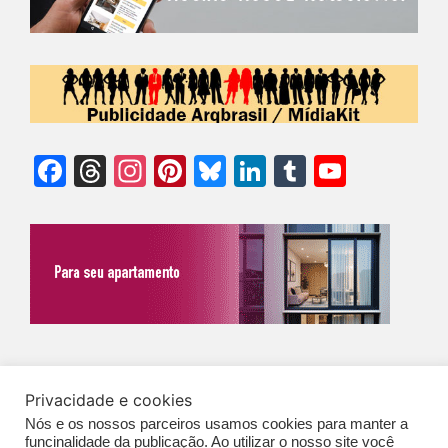
Facebook
Threads
Instagram
Pinterest
Bluesky
LinkedIn
Tumblr
YouTu
Chann
©Biz | São Paulo | Brasil | Arqbrasil: O espaço da arquitetura brasileira |
Privacidade e cookies
Expediente
|
Contato
|
Newsletter
/
PolíticaDePrivacidade
/
CONDIÇÕES
Nós e os nossos parceiros usamos cookies para manter a
GERAIS DE PUBLICAÇÃO (CGP
)
funcinalidade da publicação. Ao utilizar o nosso site você