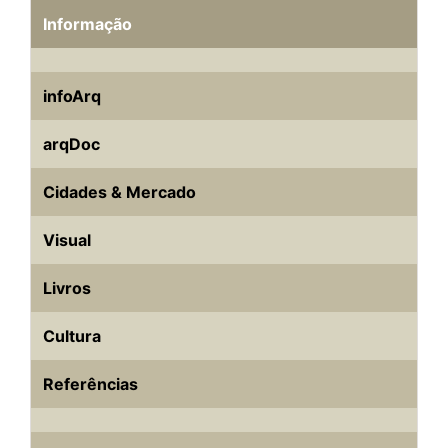
Informação
infoArq
arqDoc
Cidades & Mercado
Visual
Livros
Cultura
Referências