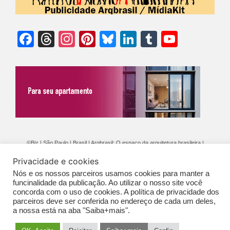
Facebook
Threads
Instagram
Pinterest
Bluesky
LinkedIn
Tumblr
YouTu
Chann
©Biz | São Paulo | Brasil | Arqbrasil: O espaço da arquitetura brasileira |
Expediente
|
Contato
|
Newsletter
/
PolíticaDePrivacidade
/
CONDIÇÕES
Privacidade e cookies
GERAIS DE PUBLICAÇÃO (CGP
)
Nós e os nossos parceiros usamos cookies para manter a
funcinalidade da publicação. Ao utilizar o nosso site você
concorda com o uso de cookies. A política de privacidade dos
parceiros deve ser conferida no endereço de cada um deles,
a nossa está na aba "Saiba+mais".