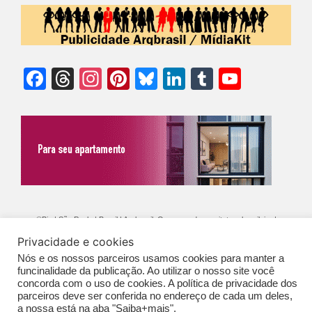
Facebook
Threads
Instagram
Pinterest
Bluesky
LinkedIn
Tumblr
YouTu
Chann
©Biz | São Paulo | Brasil | Arqbrasil: O espaço da arquitetura brasileira |
Privacidade e cookies
Expediente
|
Contato
|
Newsletter
/
PolíticaDePrivacidade
/
CONDIÇÕES
Nós e os nossos parceiros usamos cookies para manter a
GERAIS DE PUBLICAÇÃO (CGP
)
funcinalidade da publicação. Ao utilizar o nosso site você
concorda com o uso de cookies. A política de privacidade dos
parceiros deve ser conferida no endereço de cada um deles,
a nossa está na aba "Saiba+mais".