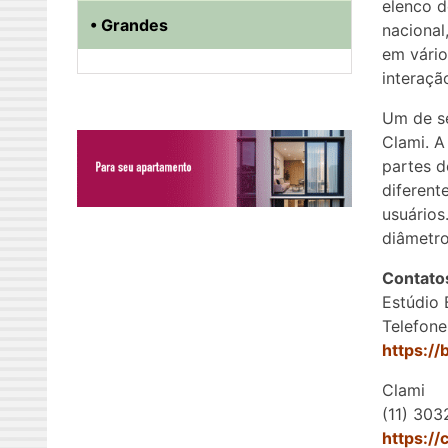
elenco d
• Grandes
nacional
em vário
interaçã
Um de se
Clami. A
partes d
diferent
usuários
diâmetro
Contato
Estúdio 
Telefone
https:/
Clami
(11) 303
https://