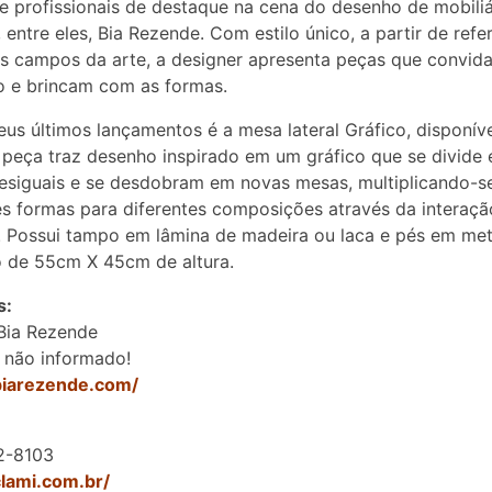
e profissionais de destaque na cena do desenho de mobiliá
, entre eles, Bia Rezende. Com estilo único, a partir de refe
s campos da arte, a designer apresenta peças que convid
o e brincam com as formas.
us últimos lançamentos é a mesa lateral Gráfico, disponíve
 peça traz desenho inspirado em um gráfico que se divide
esiguais e se desdobram em novas mesas, multiplicando-s
es formas para diferentes composições através da interaç
. Possui tampo em lâmina de madeira ou laca e pés em met
 de 55cm X 45cm de altura.
s:
Bia Rezende
 não informado!
/biarezende.com/
2-8103
clami.com.br/