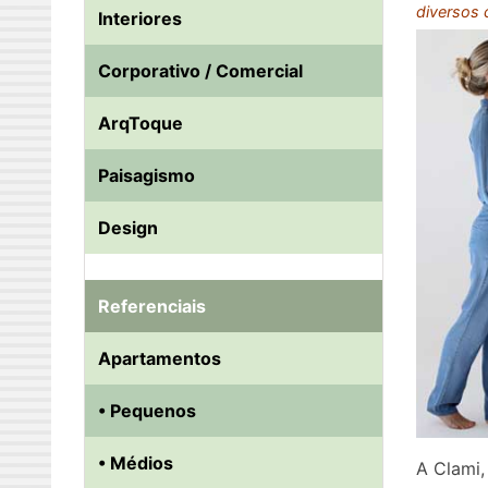
diversos 
Interiores
Corporativo / Comercial
ArqToque
Paisagismo
Design
Referenciais
Apartamentos
• Pequenos
• Médios
A Clami,