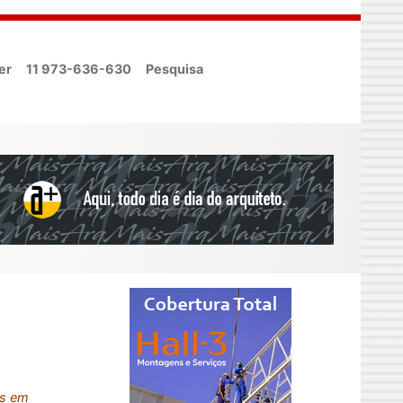
er
11 973-636-630
Pesquisa
as em