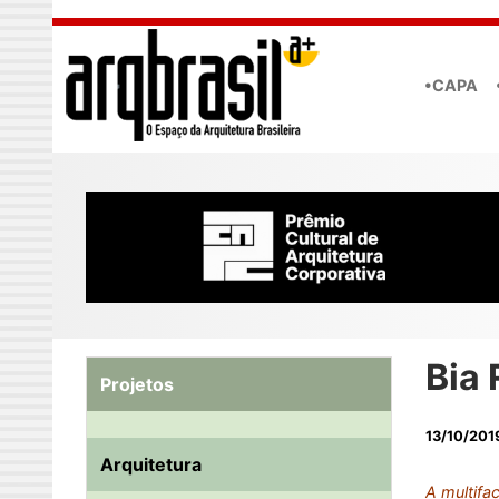
Skip to main content
•CAPA
Bia 
Projetos
13/10/201
Arquitetura
A multifa