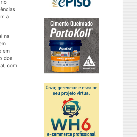
rio
rências
am à
l na
 em
e em
ão dos
al, com