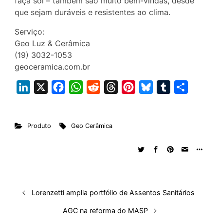
faça sol – também são muito bem-vindas, desde
que sejam duráveis e resistentes ao clima.
Serviço:
Geo Luz & Cerâmica
(19) 3032-1053
geoceramica.com.br
L
X
F
W
R
T
P
B
T
S
i
a
h
e
h
i
l
u
h
n
c
a
d
r
n
u
m
a
Produto
Geo Cerâmica
k
e
t
d
e
t
e
b
r
e
b
s
i
a
e
s
l
e
d
o
A
t
d
r
k
r
I
o
p
s
e
y
n
k
p
s
Lorenzetti amplia portfólio de Assentos Sanitários
t
AGC na reforma do MASP