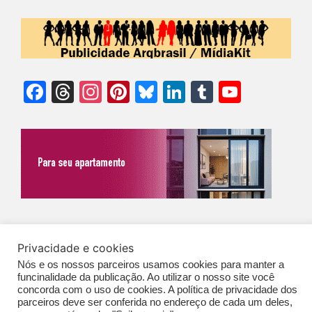
Facebook
Threads
Instagram
Pinterest
Bluesky
LinkedIn
Tumblr
YouTu
Chann
©Biz | São Paulo | Brasil | Arqbrasil: O espaço da arquitetura brasileira |
Privacidade e cookies
Expediente
|
Contato
|
Newsletter
/
PolíticaDePrivacidade
/
CONDIÇÕES
Nós e os nossos parceiros usamos cookies para manter a
GERAIS DE PUBLICAÇÃO (CGP
)
funcinalidade da publicação. Ao utilizar o nosso site você
concorda com o uso de cookies. A política de privacidade dos
parceiros deve ser conferida no endereço de cada um deles,