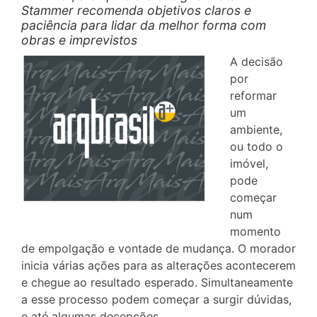
Stammer recomenda objetivos claros e
paciência para lidar da melhor forma com
obras e imprevistos
A decisão
por
reformar
um
ambiente,
ou todo o
imóvel,
pode
começar
num
momento
de empolgação e vontade de mudança. O morador
inicia várias ações para as alterações acontecerem
e chegue ao resultado esperado. Simultaneamente
a esse processo podem começar a surgir dúvidas,
e até algumas decepções.