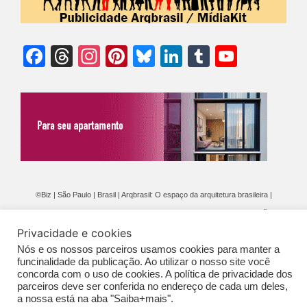
Facebook
Threads
Instagram
Pinterest
Bluesky
LinkedIn
Tumblr
YouTu
Chann
©Biz | São Paulo | Brasil | Arqbrasil: O espaço da arquitetura brasileira |
Expediente
|
Contato
|
Newsletter
/
PolíticaDePrivacidade
/
CONDIÇÕES
Privacidade e cookies
GERAIS DE PUBLICAÇÃO (CGP
)
Nós e os nossos parceiros usamos cookies para manter a
funcinalidade da publicação. Ao utilizar o nosso site você
concorda com o uso de cookies. A política de privacidade dos
parceiros deve ser conferida no endereço de cada um deles,
a nossa está na aba "Saiba+mais".