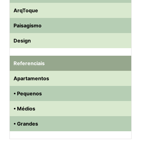
ArqToque
Paisagismo
Design
Referenciais
Apartamentos
• Pequenos
• Médios
• Grandes