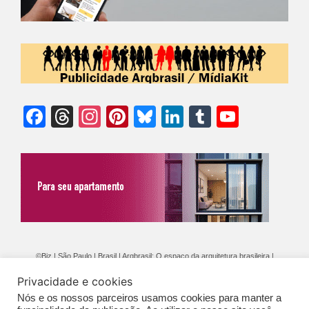
Facebook
Threads
Instagram
Pinterest
Bluesky
LinkedIn
Tumblr
YouTu
Chann
©Biz | São Paulo | Brasil | Arqbrasil: O espaço da arquitetura brasileira |
Expediente
|
Contato
|
Newsletter
/
PolíticaDePrivacidade
/
CONDIÇÕES
Privacidade e cookies
GERAIS DE PUBLICAÇÃO (CGP
)
Nós e os nossos parceiros usamos cookies para manter a