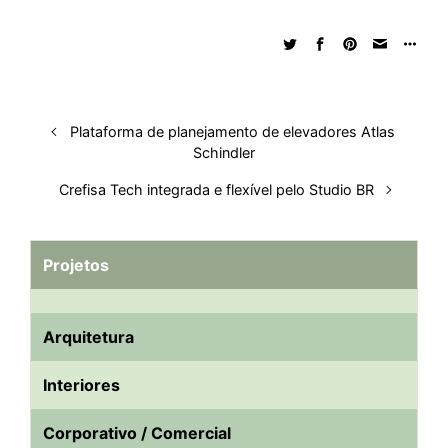
d
o
A
t
d
r
k
r
I
o
p
s
e
y
n
k
p
s
t
Plataforma de planejamento de elevadores Atlas
Schindler
Crefisa Tech integrada e flexível pelo Studio BR
Projetos
Arquitetura
Interiores
Corporativo / Comercial