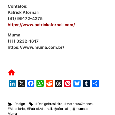
Contatos:
Patrick Afornali
(41) 99172-4275
https://www.patrickafornali.com/
Muma
(11) 3232-1617
https://www.muma.com.br/
L
X
F
W
R
T
P
B
T
S
i
a
h
e
h
i
l
u
h
n
c
a
d
r
n
u
m
a
Design
#DesignBrasileiro
,
#MatheusXimenes
,
k
e
t
d
e
t
e
b
r
#Mobiliário
,
#PatrickAfornali
,
@afornali_
,
@muma.com.br
,
e
b
s
i
a
e
s
l
e
Muma