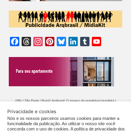
Facebook
Threads
Instagram
Pinterest
Bluesky
LinkedIn
Tumblr
YouTu
Chann
©Biz | São Paulo | Brasil | Arqbrasil: O espaço da arquitetura brasileira |
Expediente
|
Contato
|
Newsletter
/
PolíticaDePrivacidade
/
CONDIÇÕES
Privacidade e cookies
GERAIS DE PUBLICAÇÃO (CGP
)
Nós e os nossos parceiros usamos cookies para manter a
funcinalidade da publicação. Ao utilizar o nosso site você
concorda com o uso de cookies. A política de privacidade dos