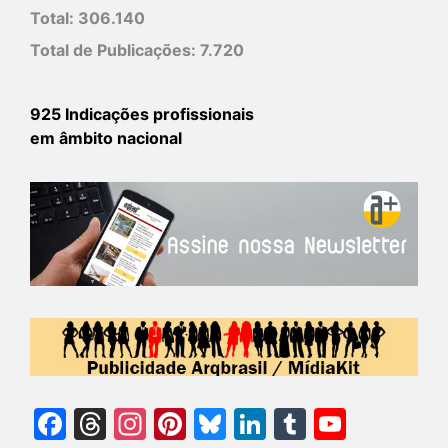
Total:
306.140
Total de Publicações:
7.720
925 Indicações profissionais
em âmbito nacional
Facebook
Threads
Instagram
Pinterest
Bluesky
LinkedIn
Tumblr
YouTu