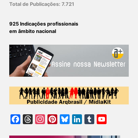
Total de Publicações:
7.721
925 Indicações profissionais
em âmbito nacional
Facebook
Threads
Instagram
Pinterest
Bluesky
LinkedIn
Tumblr
YouTu
Chann