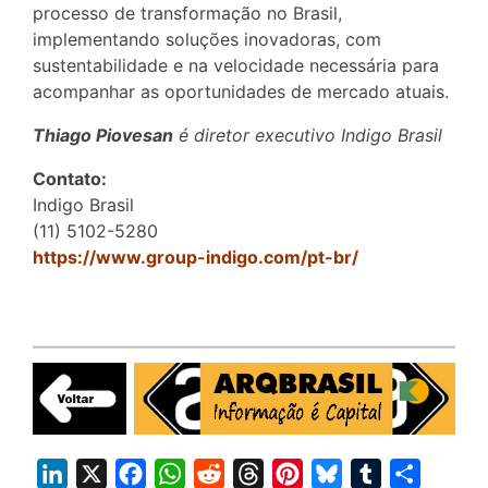
processo de transformação no Brasil,
implementando soluções inovadoras, com
sustentabilidade e na velocidade necessária para
acompanhar as oportunidades de mercado atuais.
Thiago Piovesan
é diretor executivo Indigo Brasil
Contato:
Indigo Brasil
(11) 5102-5280
https://www.group-indigo.com/pt-br/
L
X
F
W
R
T
P
B
T
S