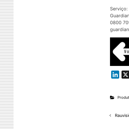
Serviço:
Guardia
0800 70
guardian
L
i
n
Produ
k
e
d
Rauvis
I