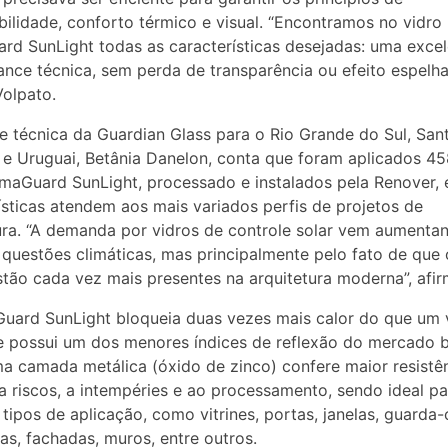
bilidade, conforto térmico e visual. “Encontramos no vidro
rd SunLight todas as características desejadas: uma exce
nce técnica, sem perda de transparência ou efeito espelha
Volpato.
e técnica da Guardian Glass para o Rio Grande do Sul, San
 e Uruguai, Betânia Danelon, conta que foram aplicados 4
imaGuard SunLight, processado e instalados pela Renover, 
ísticas atendem aos mais variados perfis de projetos de
ura. “A demanda por vidros de controle solar vem aumenta
 questões climáticas, mas principalmente pelo fato de que 
stão cada vez mais presentes na arquitetura moderna”, afir
uard SunLight bloqueia duas vezes mais calor do que um 
possui um dos menores índices de reflexão do mercado br
ma camada metálica (óxido de zinco) confere maior resistê
a riscos, a intempéries e ao processamento, sendo ideal pa
 tipos de aplicação, como vitrines, portas, janelas, guarda
as, fachadas, muros, entre outros.