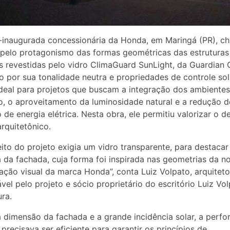
inaugurada concessionária da Honda, em Maringá (PR), c
pelo protagonismo das formas geométricas das estruturas
s revestidas pelo vidro ClimaGuard SunLight, da Guardian 
o por sua tonalidade neutra e propriedades de controle sol
ideal para projetos que buscam a integração dos ambientes
o, o aproveitamento da luminosidade natural e a redução 
de energia elétrica. Nesta obra, ele permitiu valorizar o d
arquitetônico.
ito do projeto exigia um vidro transparente, para destacar
a da fachada, cuja forma foi inspirada nas geometrias da n
ção visual da marca Honda”, conta Luiz Volpato, arquiteto
vel pelo projeto e sócio proprietário do escritório Luiz Vo
ura.
 dimensão da fachada e a grande incidência solar, a perf
 precisava ser eficiente para garantir os princípios de