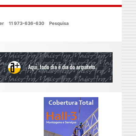
er
11 973-636-630
Pesquisa