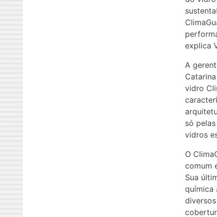
sustenta
ClimaGua
performa
explica 
A gerent
Catarina
vidro Cl
caracter
arquitet
só pelas
vidros e
O ClimaG
comum e 
Sua últi
química 
diversos
cobertur