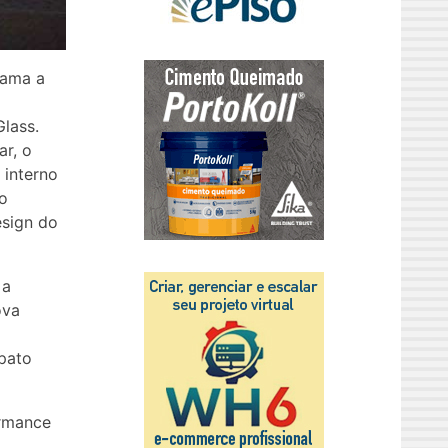
hama a
Glass.
ar, o
 interno
do
esign do
 a
ova
lpato
ormance