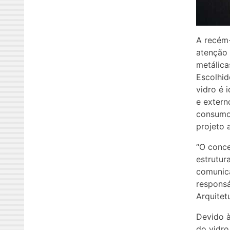
A recém-
atenção 
metálica
Escolhid
vidro é 
e extern
consumo 
projeto 
“O conce
estrutur
comunica
responsá
Arquitet
Devido à
do vidro