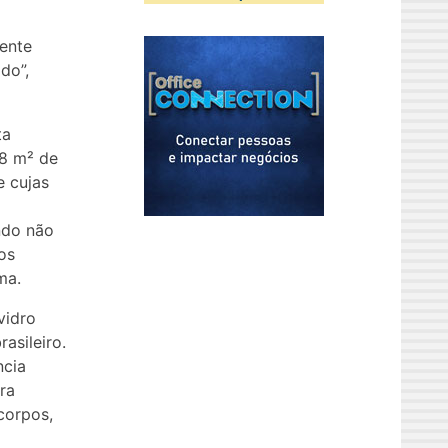
lente
do”,
ta
58 m² de
e cujas
ndo não
os
ma.
vidro
asileiro.
ncia
ra
-corpos,