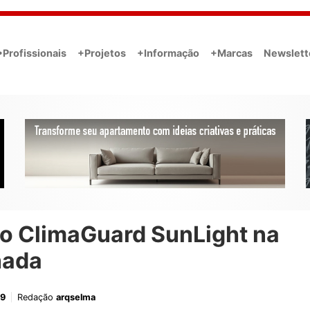
•Profissionais
+Projetos
+Informação
+Marcas
Newslett
ro ClimaGuard SunLight na
hada
19
Redação
arqselma