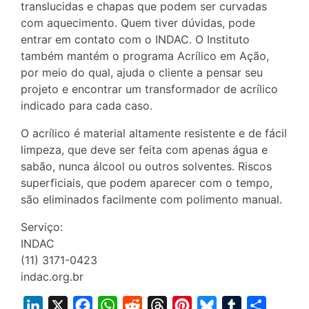
translucidas e chapas que podem ser curvadas
com aquecimento. Quem tiver dúvidas, pode
entrar em contato com o INDAC. O Instituto
também mantém o programa Acrílico em Ação,
por meio do qual, ajuda o cliente a pensar seu
projeto e encontrar um transformador de acrílico
indicado para cada caso.
O acrílico é material altamente resistente e de fácil
limpeza, que deve ser feita com apenas água e
sabão, nunca álcool ou outros solventes. Riscos
superficiais, que podem aparecer com o tempo,
são eliminados facilmente com polimento manual.
Serviço:
INDAC
(11) 3171-0423
indac.org.br
L
X
F
W
R
T
P
B
T
S