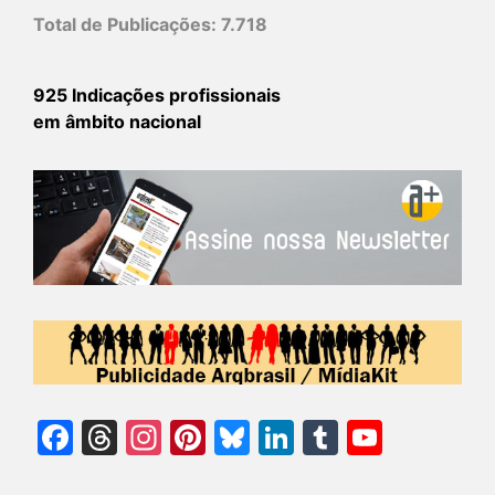
Total de Publicações:
7.718
925 Indicações profissionais
em âmbito nacional
Facebook
Threads
Instagram
Pinterest
Bluesky
LinkedIn
Tumblr
YouTu
Chann