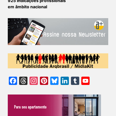
925 Indicações profissionais
em âmbito nacional
Facebook
Threads
Instagram
Pinterest
Bluesky
LinkedIn
Tumblr
YouTu
Chann