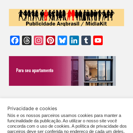
Facebook
Threads
Instagram
Pinterest
Bluesky
LinkedIn
Tumblr
YouTu
Chann
©Biz | São Paulo | Brasil | Arqbrasil: O espaço da arquitetura brasileira |
Privacidade e cookies
Expediente
|
Contato
|
Newsletter
/
PolíticaDePrivacidade
/
CONDIÇÕES
Nós e os nossos parceiros usamos cookies para manter a
GERAIS DE PUBLICAÇÃO (CGP
)
funcinalidade da publicação. Ao utilizar o nosso site você
concorda com o uso de cookies. A política de privacidade dos
parceiros deve ser conferida no endereço de cada um deles,