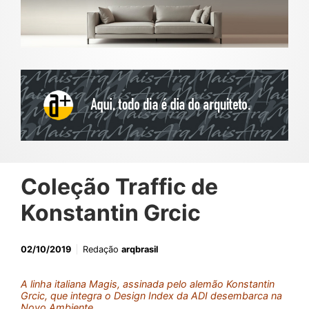
Coleção Traffic de
Konstantin Grcic
02/10/2019
Redação
arqbrasil
A linha italiana Magis, assinada pelo alemão Konstantin
Grcic, que integra o Design Index da ADI desembarca na
Novo Ambiente