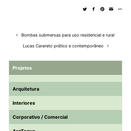
d
o
A
t
d
r
k
r
I
o
p
s
e
y
n
k
p
s
t
Bombas submersas para uso residencial e rural
Lucas Carareto prático e contemporâneo
Projetos
Arquitetura
Interiores
Corporativo / Comercial
ArqToque