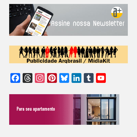
Facebook
Threads
Instagram
Pinterest
Bluesky
LinkedIn
Tumblr
YouTu
Chann