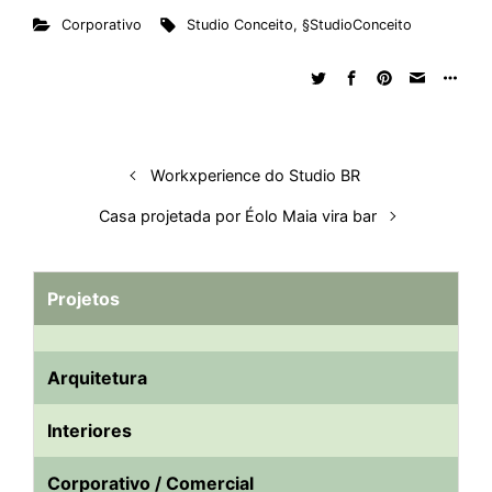
Corporativo
Studio Conceito
,
§StudioConceito
k
e
t
d
e
t
e
b
r
e
b
s
i
a
e
s
l
e
d
o
A
t
d
r
k
r
I
o
p
s
e
y
n
k
p
s
Workxperience do Studio BR
t
Casa projetada por Éolo Maia vira bar
Projetos
Arquitetura
Interiores
Corporativo / Comercial