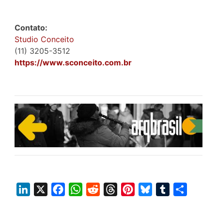
Contato:
Studio Conceito
(11) 3205-3512
https://www.sconceito.com.br
L
X
F
W
R
T
P
B
T
S
i
a
h
e
h
i
l
u
h
n
c
a
d
r
n
u
m
a