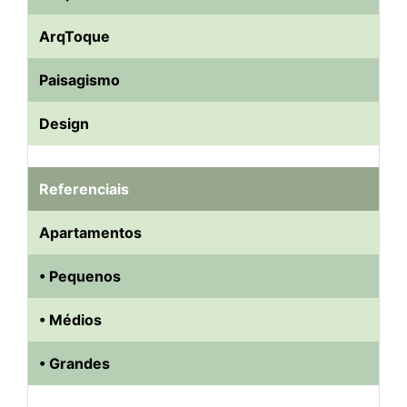
ArqToque
Paisagismo
Design
Referenciais
Apartamentos
• Pequenos
• Médios
• Grandes