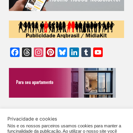
Facebook
Threads
Instagram
Pinterest
Bluesky
LinkedIn
Tumblr
YouTu
Chann
©Biz | São Paulo | Brasil | Arqbrasil: O espaço da arquitetura brasileira |
Privacidade e cookies
Expediente
|
Contato
|
Newsletter
/
PolíticaDePrivacidade
/
CONDIÇÕES
Nós e os nossos parceiros usamos cookies para manter a
GERAIS DE PUBLICAÇÃO (CGP
)
funcinalidade da publicação. Ao utilizar o nosso site você