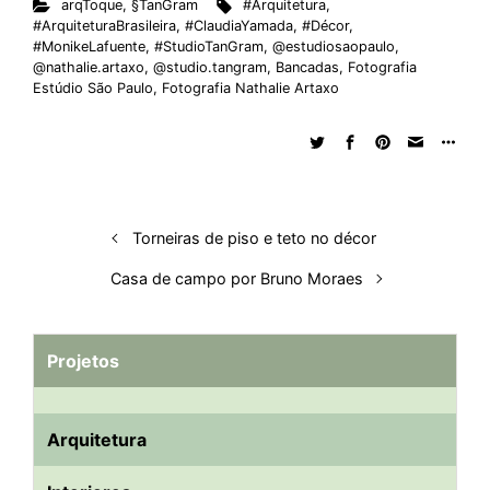
arqToque
,
§TanGram
#Arquitetura
,
k
e
t
d
e
t
e
b
r
#ArquiteturaBrasileira
,
#ClaudiaYamada
,
#Décor
,
e
b
s
i
a
e
s
l
e
#MonikeLafuente
,
#StudioTanGram
,
@estudiosaopaulo
,
@nathalie.artaxo
,
@studio.tangram
,
Bancadas
,
Fotografia
d
o
A
t
d
r
k
r
Estúdio São Paulo
,
Fotografia Nathalie Artaxo
I
o
p
s
e
y
n
k
p
s
t
Torneiras de piso e teto no décor
Casa de campo por Bruno Moraes
Projetos
Arquitetura