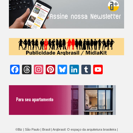
Facebook
Threads
Instagram
Pinterest
Bluesky
LinkedIn
Tumblr
YouTu
Chann
©Biz | São Paulo | Brasil | Arqbrasil: O espaço da arquitetura brasileira |