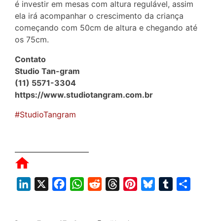
é investir em mesas com altura regulável, assim
ela irá acompanhar o crescimento da criança
começando com 50cm de altura e chegando até
os 75cm.
Contato
Studio Tan-gram
(11) 5571-3304
https://www.studiotangram.com.br
#StudioTangram
L
X
F
W
R
T
P
B
T
S
i
a
h
e
h
i
l
u
h
n
c
a
d
r
n
u
m
a