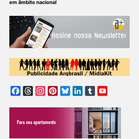
em âmbito nacional
Facebook
Threads
Instagram
Pinterest
Bluesky
LinkedIn
Tumblr
YouTu
Chann