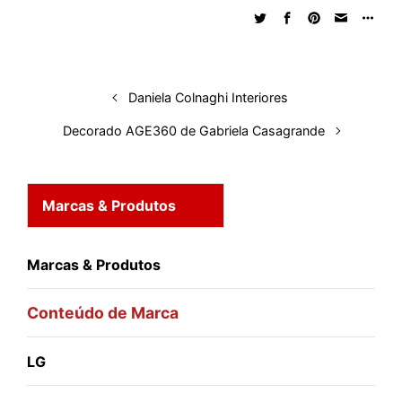
e
b
s
i
a
e
s
l
e
d
o
A
t
d
r
k
r
I
o
p
s
e
y
n
k
p
s
Daniela Colnaghi Interiores
t
Decorado AGE360 de Gabriela Casagrande
Marcas & Produtos
Marcas & Produtos
Conteúdo de Marca
LG