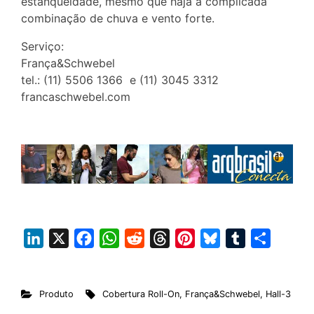
estanqueidade, mesmo que haja a complicada
combinação de chuva e vento forte.
Serviço:
França&Schwebel
tel.: (11) 5506 1366 e (11) 3045 3312
francaschwebel.com
L
X
F
W
R
T
P
B
T
S
i
a
h
e
h
i
l
u
h
n
c
a
d
r
n
u
m
a
Produto
Cobertura Roll-On
,
França&Schwebel
,
Hall-3
k
e
t
d
e
t
e
b
r