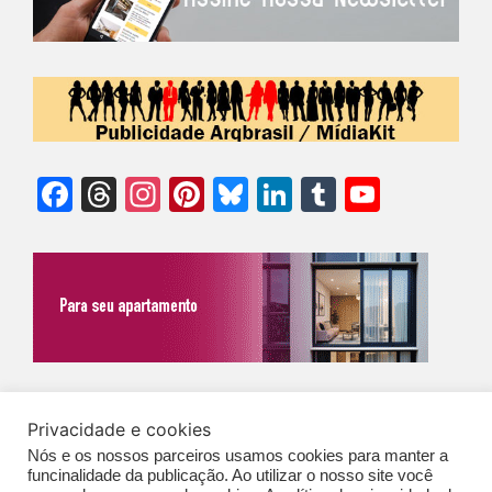
Facebook
Threads
Instagram
Pinterest
Bluesky
LinkedIn
Tumblr
YouTu
Chann
©Biz | São Paulo | Brasil | Arqbrasil: O espaço da arquitetura brasileira |
Privacidade e cookies
Expediente
|
Contato
|
Newsletter
/
PolíticaDePrivacidade
/
CONDIÇÕES
Nós e os nossos parceiros usamos cookies para manter a
funcinalidade da publicação. Ao utilizar o nosso site você
GERAIS DE PUBLICAÇÃO (CGP
)