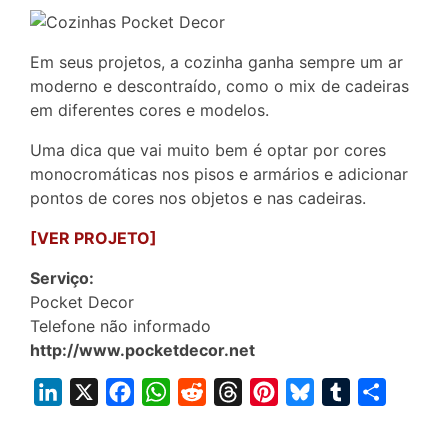
Em seus projetos, a cozinha ganha sempre um ar
moderno e descontraído, como o mix de cadeiras
em diferentes cores e modelos.
Uma dica que vai muito bem é optar por cores
monocromáticas nos pisos e armários e adicionar
pontos de cores nos objetos e nas cadeiras.
[VER PROJETO]
Serviço:
Pocket Decor
Telefone não informado
http://www.pocketdecor.net
L
X
F
W
R
T
P
B
T
S
i
a
h
e
h
i
l
u
h
n
c
a
d
r
n
u
m
a