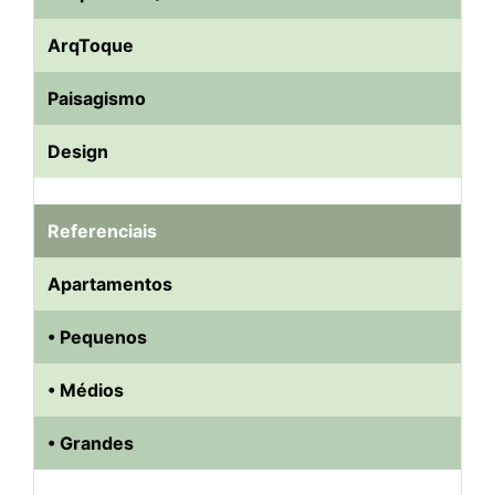
ArqToque
Paisagismo
Design
Referenciais
Apartamentos
• Pequenos
• Médios
• Grandes