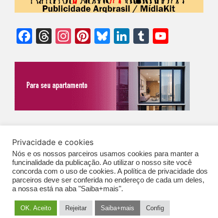
Facebook
Threads
Instagram
Pinterest
Bluesky
LinkedIn
Tumblr
YouTu
Chann
©Biz | São Paulo | Brasil | Arqbrasil: O espaço da arquitetura brasileira |
Privacidade e cookies
Expediente
|
Contato
|
Newsletter
/
PolíticaDePrivacidade
/
CONDIÇÕES
Nós e os nossos parceiros usamos cookies para manter a
GERAIS DE PUBLICAÇÃO (CGP
)
funcinalidade da publicação. Ao utilizar o nosso site você
concorda com o uso de cookies. A política de privacidade dos
parceiros deve ser conferida no endereço de cada um deles,
a nossa está na aba "Saiba+mais".
OK. Aceito
Rejeitar
Saiba+mais
Config