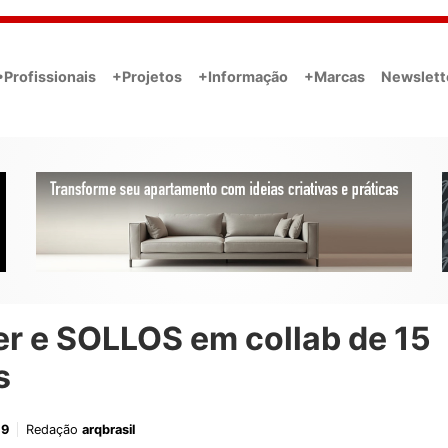
•Profissionais
+Projetos
+Informação
+Marcas
Newslett
er e SOLLOS em collab de 15
s
19
Redação
arqbrasil