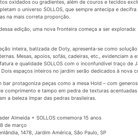
tos oxidados ou gradientes, além de couros e tecidos excl
letam o universo SOLLOS, que sempre antecipa e decifra
as na mais correta proporção.
 dessa edição, uma nova fronteira começa a ser explorada
ção inteira, batizada de Doty, apresenta-se como solução
ternas. Mesas, apoios, sofás, cadeiras, etc., evidenciam a e
atura e qualidade SOLLOS com o inconfundível traço de J
 Dois espaços inteiros no jardim serão dedicados à nova c
m bar protagoniza peças como a mesa Hold – com generos
de comprimento e tampo em pedra de texturas acentuadas
am a beleza ímpar das pedras brasileiras.
Jader Almeida + SOLLOS comemora 15 anos
18 de março
nlândia, 1478, Jardim América, São Paulo, SP