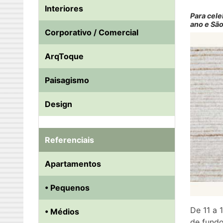
Interiores
Para cele
ano e Sã
Corporativo / Comercial
ArqToque
Paisagismo
Design
Referenciais
Apartamentos
• Pequenos
De 11 a 
• Médios
de fundo