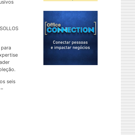
usivos
: SOLLOS
 para
xpertise
ader
oleção.
os seis
 –