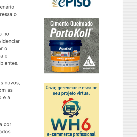
enário
ressa o
o no
videnciar
r o
ca e
bientes.
s novos,
com as
o e a
a cor
zados