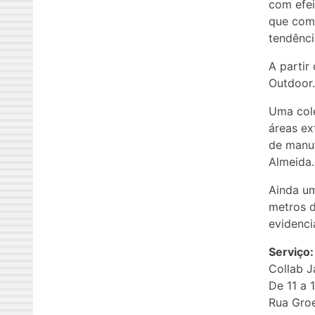
com efei
que comp
tendênci
A partir
Outdoor.
Uma cole
áreas ex
de manuf
Almeida.
Ainda u
metros 
evidenci
Serviço:
Collab 
De 11 a 
Rua Groe