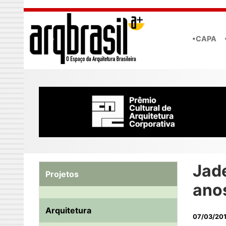
Skip to main content
•CAPA
Jad
Projetos
ano
Arquitetura
07/03/20