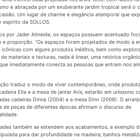
mo e abraçada por um exuberante jardim tropical será o c
casião. Um lugar de charme e elegância atemporal que exp
 o espírito da SOLLOS.
os por Jader Almeida, os espaços possuem acentuado foc
io e proporção. “Os espaços foram projetados de modo a e
 icônicas com alguns produtos inéditos, bem como explora
 de materiais e texturas, nada é linear, uma retórica orgâni
que imediatamente conecta as pessoas que entram nos am
ição traduz o modo de viver contemporâneo, onde produto
adeira Ella e a mesa de jantar Aris, estarão em uníssono 
das cadeiras Dinna (2004) e a mesa Dinn (2008). O arranj
a de peças de diferentes épocas afirmam o discurso de
lidade.
dades também se estendem aos acabamentos, a exemplo d
ipulada para dar profundidade na madeira; banhos metali