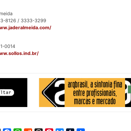
lmeida
33-8126 / 3333-3299
www.jaderalmeida.com/
01-0014
ww.sollos.ind.br/