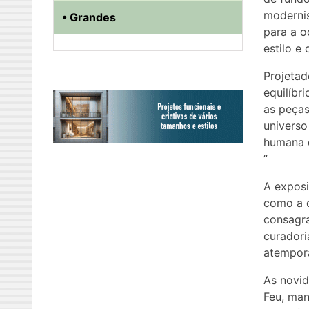
modernis
• Grandes
para a o
estilo e
Projetad
equilíbr
as peças
universo
humana 
”
A expos
como a c
consagra
curadori
atempora
As novi
Feu, man