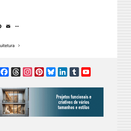
uitetura
Facebook
Threads
Instagram
Pinterest
Bluesky
LinkedIn
Tumblr
YouTube
Channel