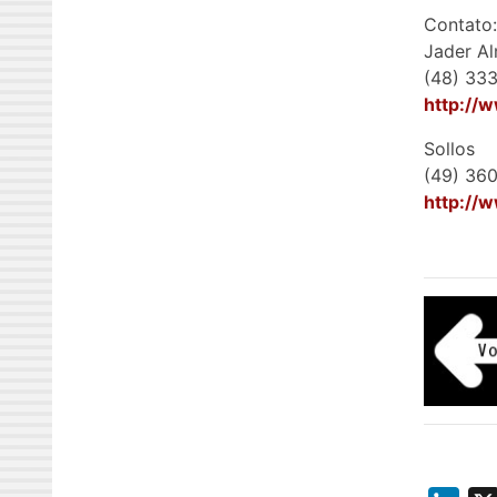
Contato:
Jader A
(48) 33
http://
Sollos
(49) 36
http://w