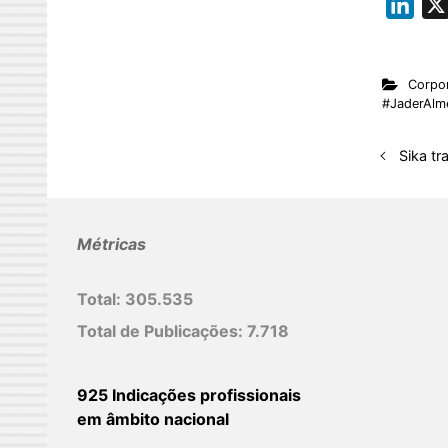
L
i
n
Corpor
k
#JaderAlm
e
d
Sika tr
I
n
Métricas
Total:
305.535
Total de Publicações:
7.718
925 Indicações profissionais
em âmbito nacional