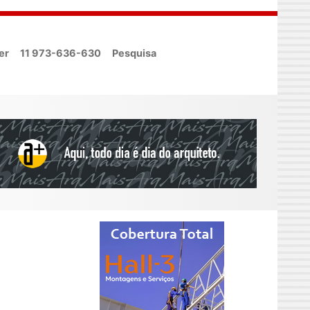
er
11 973-636-630
Pesquisa