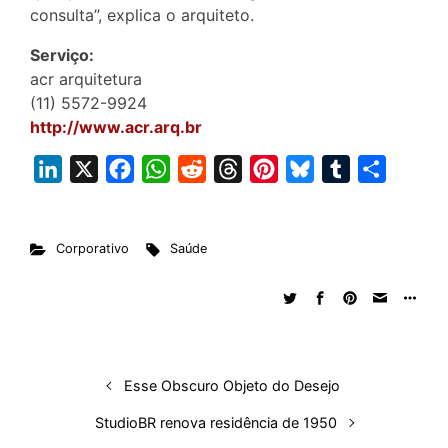
consulta”, explica o arquiteto.
Serviço:
acr arquitetura
(11) 5572-9924
http://www.acr.arq.br
L
X
F
W
R
T
P
B
T
S
i
a
h
e
h
i
l
u
h
n
c
a
d
r
n
u
m
a
Corporativo
Saúde
k
e
t
d
e
t
e
b
r
e
b
s
i
a
e
s
l
e
d
o
A
t
d
r
k
r
I
o
p
s
e
y
n
k
p
s
Esse Obscuro Objeto do Desejo
t
StudioBR renova residência de 1950