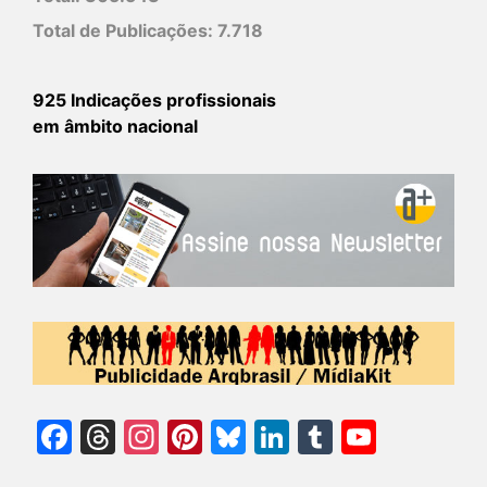
Total de Publicações:
7.718
925 Indicações profissionais
em âmbito nacional
Facebook
Threads
Instagram
Pinterest
Bluesky
LinkedIn
Tumblr
YouTu
Chann