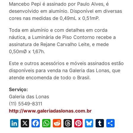
Mancebo Pepi é assinado por Paulo Alves, é
desenvolvido em alumínio. Disponível em diversas
cores nas medidas de 0,49mL x 0,51mP.
Toda em alumínio e com detalhes em corda
náutica, a Luminária de Piso Contorno recebe a
assinatura de Rejane Carvalho Leite, e mede
0,50mØ x 1,67h.
Este e outros acessórios e móveis assinados estão
disponíveis para venda na Galeria das Lonas, que
atende encomenda de todo o Brasil.
Serviço:
Galeria das Lonas
(11) 5549-8311
http://www.galeriadaslonas.com.br
L
X
F
W
R
T
P
B
T
S
i
a
h
e
h
i
l
u
h