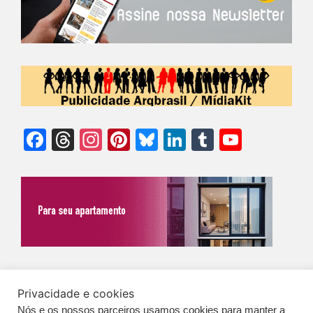
Facebook
Threads
Instagram
Pinterest
Bluesky
LinkedIn
Tumblr
YouTu
Chann
©Biz | São Paulo | Brasil | Arqbrasil: O espaço da arquitetura brasileira |
Privacidade e cookies
Expediente
|
Contato
|
Newsletter
/
PolíticaDePrivacidade
/
CONDIÇÕES
Nós e os nossos parceiros usamos cookies para manter a