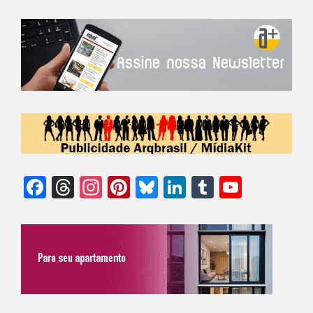
Facebook
Threads
Instagram
Pinterest
Bluesky
LinkedIn
Tumblr
YouTu
Chann