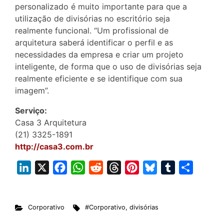
personalizado é muito importante para que a
utilização de divisórias no escritório seja
realmente funcional. “Um profissional de
arquitetura saberá identificar o perfil e as
necessidades da empresa e criar um projeto
inteligente, de forma que o uso de divisórias seja
realmente eficiente e se identifique com sua
imagem”.
Serviço:
Casa 3 Arquitetura
(21) 3325-1891
http://casa3.com.br
L
X
F
W
R
T
P
B
T
S
i
a
h
e
h
i
l
u
h
n
c
a
d
r
n
u
m
a
Corporativo
#Corporativo
,
divisórias
k
e
t
d
e
t
e
b
r
e
b
s
i
a
e
s
l
e