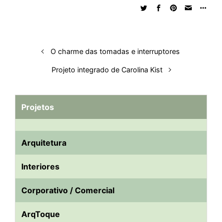
d
o
A
t
d
r
k
r
I
o
p
s
e
y
n
k
p
s
O charme das tomadas e interruptores
t
Projeto integrado de Carolina Kist
Projetos
Arquitetura
Interiores
Corporativo / Comercial
ArqToque