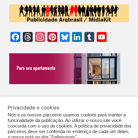
Facebook
Threads
Instagram
Pinterest
Bluesky
LinkedIn
Tumblr
YouTu
Chann
©Biz | São Paulo | Brasil | Arqbrasil: O espaço da arquitetura brasileira |
Privacidade e cookies
Expediente
|
Contato
|
Newsletter
/
PolíticaDePrivacidade
/
CONDIÇÕES
Nós e os nossos parceiros usamos cookies para manter a
GERAIS DE PUBLICAÇÃO (CGP
)
funcinalidade da publicação. Ao utilizar o nosso site você
concorda com o uso de cookies. A política de privacidade dos
parceiros deve ser conferida no endereço de cada um deles,
a nossa está na aba "Saiba+mais".