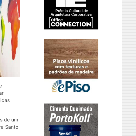
e
ar
vidas
os de um
ra Santo