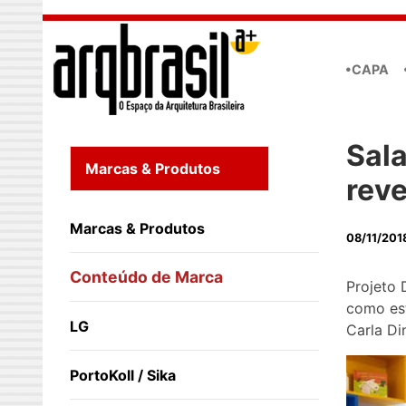
Skip to main content
•CAPA
Sal
Marcas & Produtos
reve
Marcas & Produtos
08/11/201
Conteúdo de Marca
Projeto 
como est
LG
Carla Din
PortoKoll / Sika