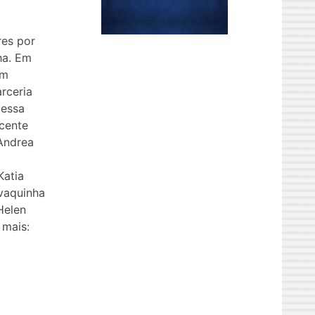
res por
ha. Em
um
rceria
 essa
icente
Andrea
Katia
vaquinha
Helen
 mais: