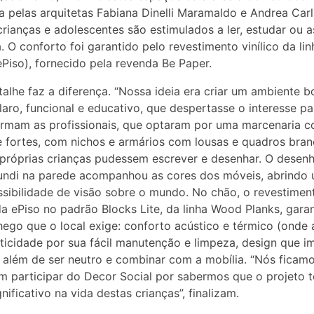
a pelas arquitetas Fabiana Dinelli Maramaldo e Andrea Carla
crianças e adolescentes são estimulados a ler, estudar ou as
. O conforto foi garantido pelo revestimento vinílico da l
ePiso), fornecido pela revenda Be Paper.
alhe faz a diferença. “Nossa ideia era criar um ambiente bo
claro, funcional e educativo, que despertasse o interesse par
afirmam as profissionais, que optaram por uma marcenaria 
e fortes, com nichos e armários com lousas e quadros bra
próprias crianças pudessem escrever e desenhar. O desen
ndi na parede acompanhou as cores dos móveis, abrindo
sibilidade de visão sobre o mundo. No chão, o revestimen
 da ePiso no padrão Blocks Lite, da linha Wood Planks, gara
ego que o local exige: conforto acústico e térmico (onde 
raticidade por sua fácil manutenção e limpeza, design que im
 além de ser neutro e combinar com a mobília. “Nós ficam
em participar do Decor Social por sabermos que o projeto 
nificativo na vida destas crianças”, finalizam.