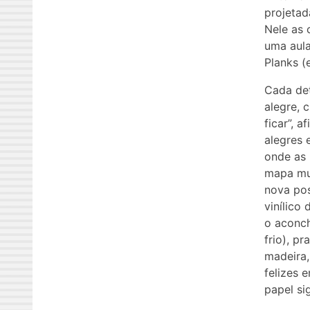
projetad
Nele as 
uma aula
Planks (
Cada det
alegre, 
ficar”, 
alegres 
onde as 
mapa mu
nova pos
vinílico
o aconch
frio), p
madeira,
felizes 
papel sig