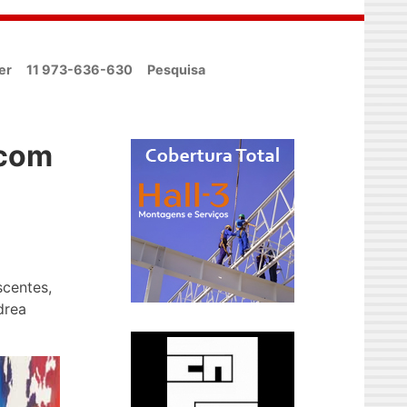
er
11 973-636-630
Pesquisa
 com
scentes,
drea