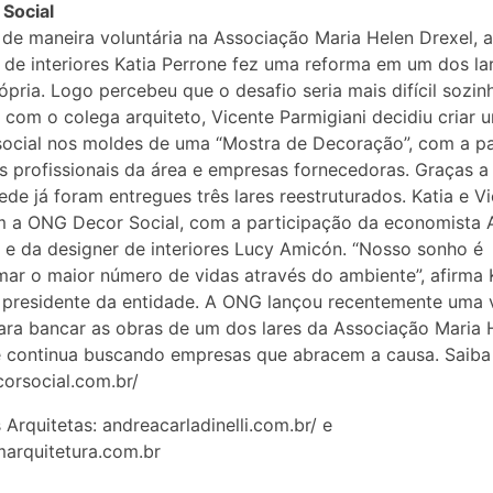
Social
de maneira voluntária na Associação Maria Helen Drexel, a
 de interiores Katia Perrone fez uma reforma em um dos la
ópria. Logo percebeu que o desafio seria mais difícil sozin
 com o colega arquiteto, Vicente Parmigiani decidiu criar 
social nos moldes de uma “Mostra de Decoração”, com a pa
s profissionais da área e empresas fornecedoras. Graças a
ede já foram entregues três lares reestruturados. Katia e V
m a ONG Decor Social, com a participação da economista 
 e da designer de interiores Lucy Amicón. “Nosso sonho é
mar o maior número de vidas através do ambiente”, afirma 
 presidente da entidade. A ONG lançou recentemente uma 
para bancar as obras de um dos lares da Associação Maria 
e continua buscando empresas que abracem a causa. Saiba
orsocial.com.br/
 Arquitetas: andreacarladinelli.com.br/ e
arquitetura.com.br