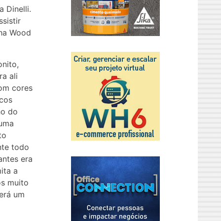
 Dinelli.
sistir
inha Wood
nito,
a ali
com cores
ncos
ho do
 uma
to
nte todo
antes era
ita a
os muito
terá um