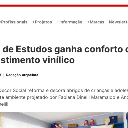
•Profissionais
+Projetos
+Informação
+Marcas
Newslett
a de Estudos ganha conforto
stimento vinílico
8
Redação
arqselma
Decor Social reforma e decora abrigos de crianças e adole
e ambiente projetado por Fabiana Dinelli Maramaldo e An
elli!