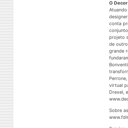
O Decor 
Atuando 
designer
conta pr
conjunto
projeto 
de outro
grande r
fundara
Bonventi
transfor
Perrone,
virtual 
Drexel, 
www.dec
Sobre as
www.fdm