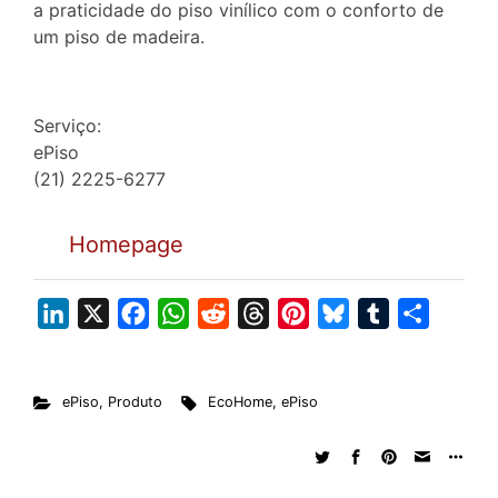
a praticidade do piso vinílico com o conforto de
um piso de madeira.
Serviço:
ePiso
(21) 2225-6277
Homepage
L
X
F
W
R
T
P
B
T
S
i
a
h
e
h
i
l
u
h
n
c
a
d
r
n
u
m
a
ePiso
,
Produto
EcoHome
,
ePiso
k
e
t
d
e
t
e
b
r
e
b
s
i
a
e
s
l
e
d
o
A
t
d
r
k
r