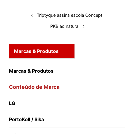
I
o
p
s
e
y
n
k
p
s
Triptyque assina escola Concept
t
PKB ao natural
Marcas & Produtos
Marcas & Produtos
Conteúdo de Marca
LG
PortoKoll / Sika