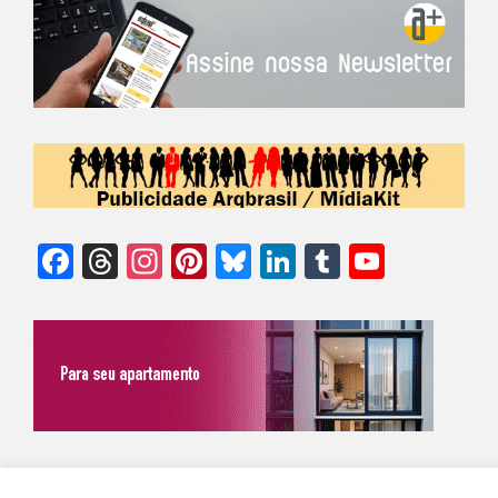
Facebook
Threads
Instagram
Pinterest
Bluesky
LinkedIn
Tumblr
YouTu
Chann
©Biz | São Paulo | Brasil | Arqbrasil: O espaço da arquitetura brasileira |