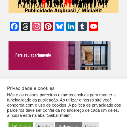
Facebook
Threads
Instagram
Pinterest
Bluesky
LinkedIn
Tumblr
YouTu
Chann
©Biz | São Paulo | Brasil | Arqbrasil: O espaço da arquitetura brasileira |
Privacidade e cookies
Expediente
|
Contato
|
Newsletter
/
PolíticaDePrivacidade
/
CONDIÇÕES
Nós e os nossos parceiros usamos cookies para manter a
funcinalidade da publicação. Ao utilizar o nosso site você
GERAIS DE PUBLICAÇÃO (CGP
)
concorda com o uso de cookies. A política de privacidade dos
parceiros deve ser conferida no endereço de cada um deles,
a nossa está na aba "Saiba+mais".
OK. Aceito
Rejeitar
Saiba+mais
Config