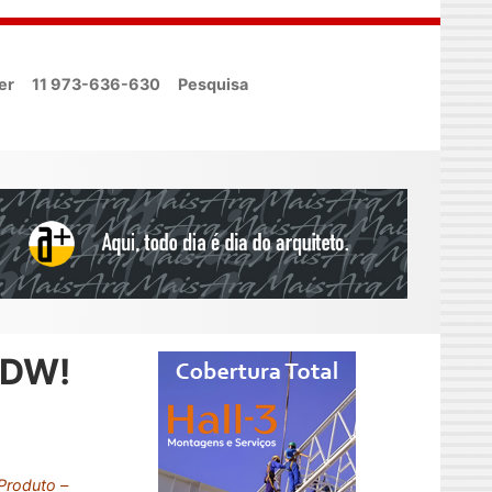
er
11 973-636-630
Pesquisa
 DW!
Produto –