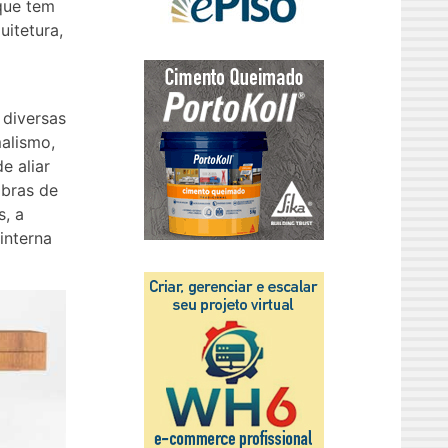
que tem
itetura,
 diversas
malismo,
e aliar
obras de
s, a
interna