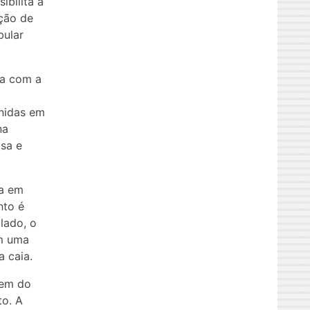
ibilita a
ção de
bular
ta com a
nidas em
na
isa e
ta em
nto é
lado, o
em uma
 caia.
gem do
to. A