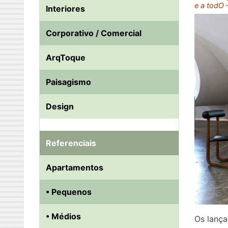
e a todO 
Interiores
Corporativo / Comercial
ArqToque
Paisagismo
Design
Referenciais
Apartamentos
• Pequenos
• Médios
Os lança