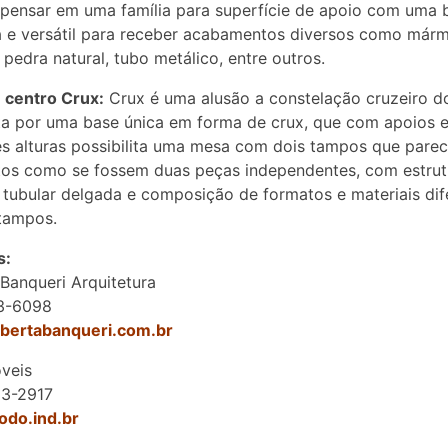
i pensar em uma família para superfície de apoio com uma 
a e versátil para receber acabamentos diversos como márm
 pedra natural, tubo metálico, entre outros.
 centro Crux:
Crux é uma alusão a constelação cruzeiro do
a por uma base única em forma de crux, que com apoios 
es alturas possibilita uma mesa com dois tampos que pare
tos como se fossem duas peças independentes, com estrut
 tubular delgada e composição de formatos e materiais dif
tampos.
s:
Banqueri Arquitetura
03-6098
obertabanqueri.com.br
veis
93-2917
todo.ind.br