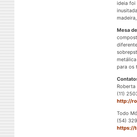
ideia fo
inusitad
madeira,
Mesa de
compost
diferent
sobreps
metálica
para os 
Contato
Roberta 
(11) 25
http://r
Todo Mó
(54) 32
https://