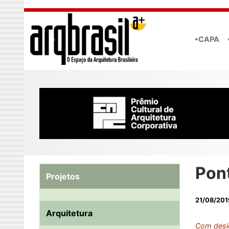
Skip to main content
•CAPA
Pon
Projetos
21/08/201
Arquitetura
Com desig