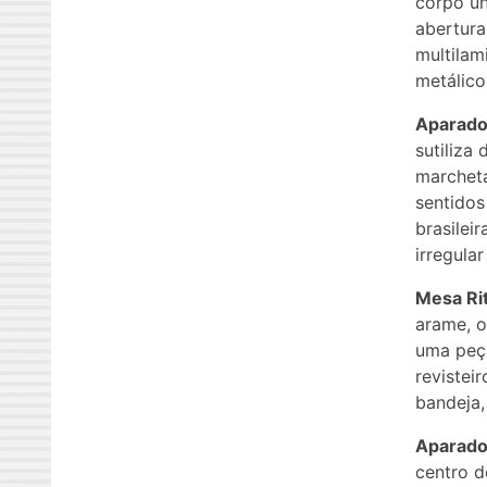
corpo ún
abertur
multila
metálico
Aparador
sutiliza
marchet
sentidos
brasilei
irregula
Mesa Ri
arame, o
uma peça
revistei
bandeja,
Aparado
centro d