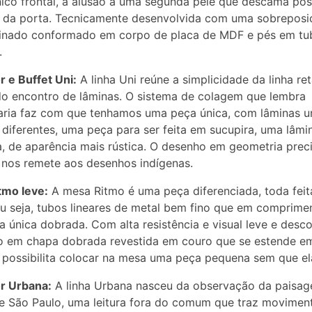
ico frontal, a alusão a uma segunda pele que descama poss
a da porta. Tecnicamente desenvolvida com uma sobreposi
minado conformado em corpo de placa de MDF e pés em tu
.
 e Buffet Uni:
A linha Uni reúne a simplicidade da linha re
 do encontro de lâminas. O sistema de colagem que lembra
aria faz com que tenhamos uma peça única, com lâminas u
 diferentes, uma peça para ser feita em sucupira, uma lâmi
ra, de aparência mais rústica. O desenho em geometria prec
r nos remete aos desenhos indígenas.
tmo leve:
A mesa Ritmo é uma peça diferenciada, toda fei
u seja, tubos lineares de metal bem fino que em comprime
 única dobrada. Com alta resistência e visual leve e desco
ro em chapa dobrada revestida em couro que se estende 
 possibilita colocar na mesa uma peça pequena sem que ela
r Urbana:
A linha Urbana nasceu da observação da paisa
e São Paulo, uma leitura fora do comum que traz movimen