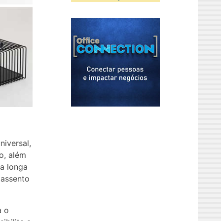
iversal,
o, além
a longa
 assento
a o