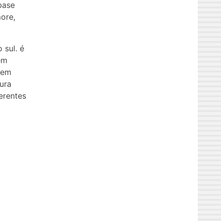
base
ore,
 sul. é
em
cem
ura
erentes