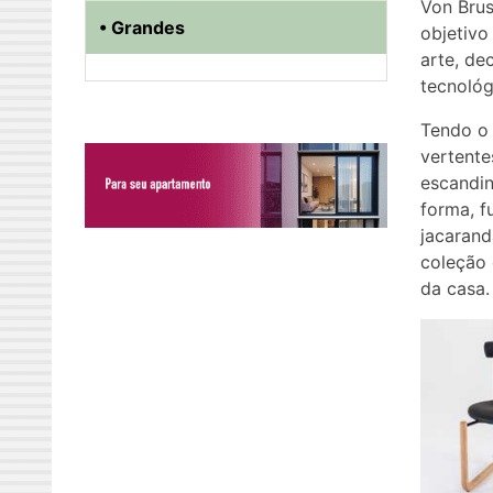
Von Brus
• Grandes
objetivo
arte, de
tecnológ
Tendo o 
vertente
escandin
forma, f
jacarand
coleção 
da casa.