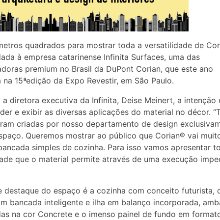
etros quadrados para mostrar toda a versatilidade de Cor
ada à empresa catarinense Infinita Surfaces, uma das
doras premium no Brasil da DuPont Corian, que este ano
a na 15ªedição da Expo Revestir, em São Paulo.
a diretora executiva da Infinita, Deise Meinert, a intenção 
der e exibir as diversas aplicações do material no décor. “
ram criadas por nosso departamento de design exclusiva
spaço. Queremos mostrar ao público que Corian® vai muit
ancada simples de cozinha. Para isso vamos apresentar t
idade que o material permite através de uma execução impec
 destaque do espaço é a cozinha com conceito futurista, 
m bancada inteligente e ilha em balanço incorporada, amb
as na cor Concrete e o imenso painel de fundo em format