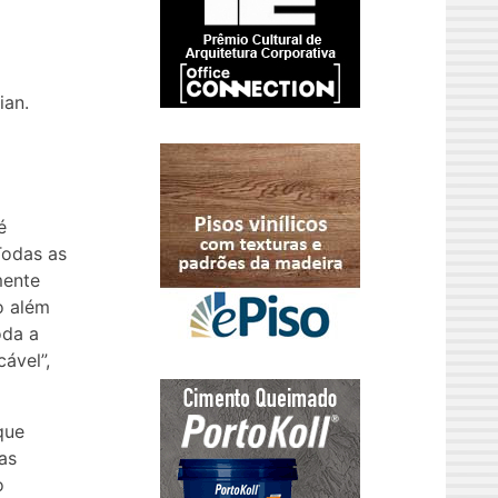
ian.
é
Todas as
mente
o além
oda a
ável”,
que
as
o