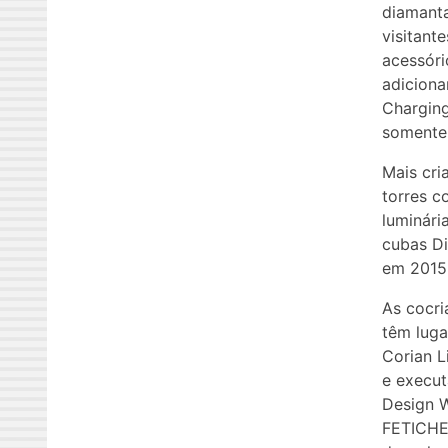
diamanta
visitant
acessóri
adiciona
Charging
somente 
Mais cri
torres c
luminária
cubas Di
em 2015
As cocri
têm luga
Corian L
e execut
Design W
FETICHE 