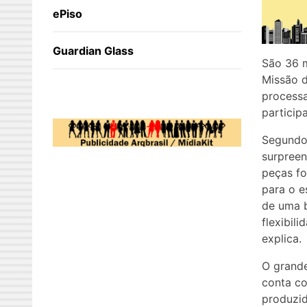
ePiso
Guardian Glass
São 36 m
Missão d
processa
particip
Segundo 
surpreen
peças fo
para o e
de uma b
flexibil
explica.
O grande
conta co
produzid