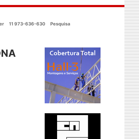
er
11 973-636-630
Pesquisa
 DNA
o