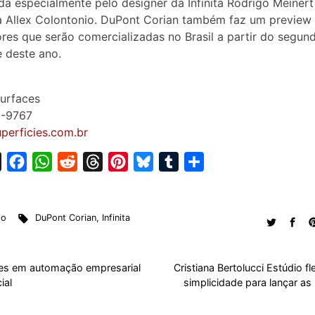
a especialmente pelo designer da Infinita Rodrigo Meinert
ta Allex Colontonio. DuPont Corian também faz um preview
res que serão comercializadas no Brasil a partir do segun
 deste ano.
Surfaces
1-9767
superficies.com.br
X
F
W
R
T
P
B
T
S
a
h
e
h
i
l
u
h
c
a
d
r
n
u
m
a
to
DuPont Corian
,
Infinita
e
t
d
e
t
e
b
r
b
s
i
a
e
s
l
e
o
A
t
d
r
k
r
es em automação empresarial
Cristiana Bertolucci Estúdio f
o
p
s
e
y
ial
simplicidade para lançar as 
k
p
s