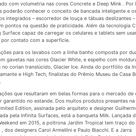
do com volumetria nas cores Concrete e Deep Mink . Por 
es poderão conhecer o conceito de bancada inteligente e o
os integrados – escorredor de louça e tábuas deslizantes –
m pontos na questão de praticidade. Além da tecnologia C
 Surface capaz de carregar os celulares e tablets sem usar
por contato com a superfície.
ações para os lavabos com a linha banho composta por du
om gavetas nas cores Glacier White, e espelho com moldur
 no corian translúcido, Glacier Ice. Ainda do portfólio da In
amante e High Tech, finalistas do Prêmio Museu da Casa Br
.
ações que resultaram em belas formas para o mercado de 
r garantido no estande. Dos muitos produtos presentes na
imited Edition, assinada pelo arquiteto e designer Guilherm
ada pela Infinita Surfaces, está a banqueta Milk. Lançada d
eekend em 2015, a poltrona Jardim Tropical tem traço do
, dos designers Carol Armellini e Paulo Biacchi. E a Jarra