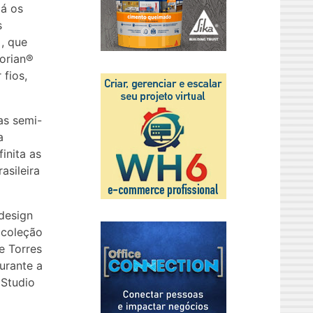
lá os
s
 , que
orian®
 fios,
as semi-
a
finita as
asileira
design
 coleção
e Torres
urante a
 Studio