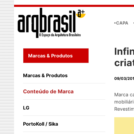
Skip to main content
•CAPA
Infi
Marcas & Produtos
cria
Marcas & Produtos
09/03/20
Conteúdo de Marca
Marca ca
mobiliár
LG
Revesti
PortoKoll / Sika