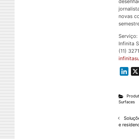
desenhad
jornalis
novas co
semestre
Serviço:
Infinita 
(11) 327
infinita
L
i
n
Produ
k
Surfaces
e
d
Soluçõ
I
e residenc
n