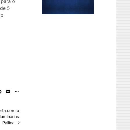
 para o
 de 5
do
lerta com a
luminárias
Pallina