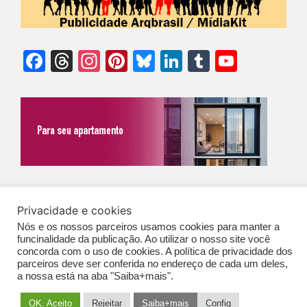
Facebook
Threads
Instagram
Pinterest
Bluesky
LinkedIn
Tumblr
YouTu
Chann
©Biz | São Paulo | Brasil | Arqbrasil: O espaço da arquitetura brasileira |
Privacidade e cookies
Expediente
|
Contato
|
Newsletter
/
PolíticaDePrivacidade
/
CONDIÇÕES
Nós e os nossos parceiros usamos cookies para manter a
GERAIS DE PUBLICAÇÃO (CGP
)
funcinalidade da publicação. Ao utilizar o nosso site você
concorda com o uso de cookies. A política de privacidade dos
parceiros deve ser conferida no endereço de cada um deles,
a nossa está na aba "Saiba+mais".
OK. Aceito
Rejeitar
Saiba+mais
Config