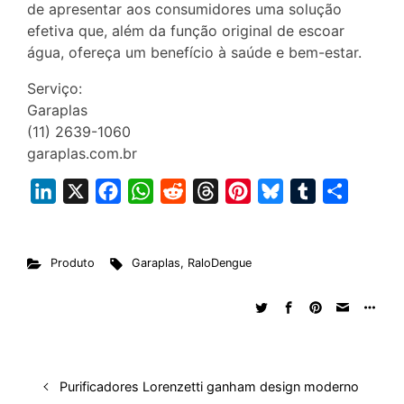
de apresentar aos consumidores uma solução
efetiva que, além da função original de escoar
água, ofereça um benefício à saúde e bem-estar.
Serviço:
Garaplas
(11) 2639-1060
garaplas.com.br
L
X
F
W
R
T
P
B
T
S
i
a
h
e
h
i
l
u
h
n
c
a
d
r
n
u
m
a
Produto
Garaplas
,
RaloDengue
k
e
t
d
e
t
e
b
r
e
b
s
i
a
e
s
l
e
d
o
A
t
d
r
k
r
I
o
p
s
e
y
n
k
p
s
Purificadores Lorenzetti ganham design moderno
t