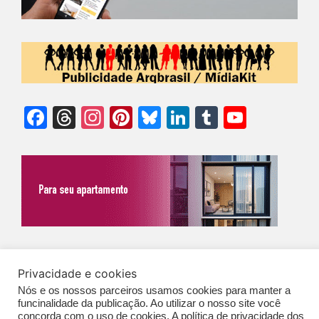
Facebook
Threads
Instagram
Pinterest
Bluesky
LinkedIn
Tumblr
YouTu
Chann
©Biz | São Paulo | Brasil | Arqbrasil: O espaço da arquitetura brasileira |
Privacidade e cookies
Expediente
|
Contato
|
Newsletter
/
PolíticaDePrivacidade
/
CONDIÇÕES
Nós e os nossos parceiros usamos cookies para manter a
GERAIS DE PUBLICAÇÃO (CGP
)
funcinalidade da publicação. Ao utilizar o nosso site você
concorda com o uso de cookies. A política de privacidade dos