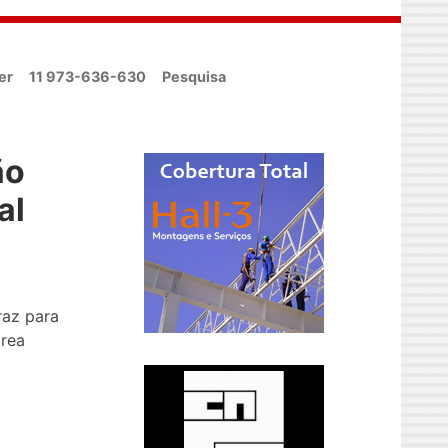
er
11 973-636-630
Pesquisa
ão
al
raz para
área