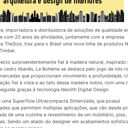
te, importadora e distribuidora de soluções de qualidade 
ie com 20 anos de atividades, juntamente com a empresa
a TheSize, traz para o Brasil uma nova linha de produtos Ne
Timber.
cto surpreendentemente fiel à madeira natural, inspirado
o cedro libanês, La Bohème se destaca pelo jogo de nós r
s marcadas que proporcionam movimento e profundidade. 
tação fiel à vista e ao tato dessa madeira nobre, com uma 
seguida graças à tecnologia Neolith Digital Design.
é uma Superfície Ultracompacta Sinterizada, que possui
ades que permitem múltiplas aplicações, que vão desde p
da de uma cozinha e revestimento de um mobiliário, piso,
as. Sendo um aliado do designer em acabamentos sofistic