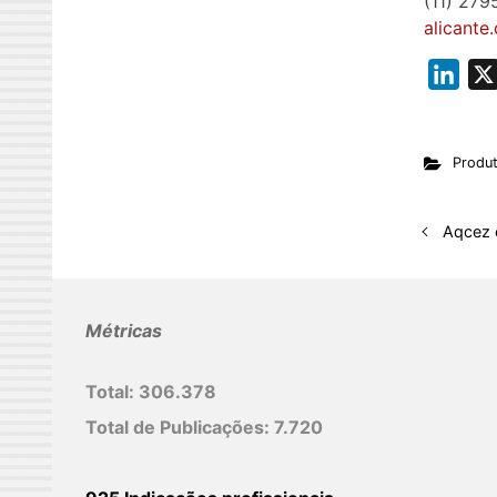
(11) 27
alicante
L
i
n
Produ
k
e
d
Aqcez 
I
n
Métricas
Total:
306.378
Total de Publicações:
7.720