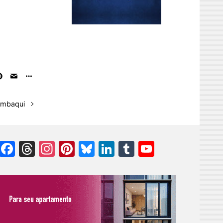
Sambaqui
Facebook
Threads
Instagram
Pinterest
Bluesky
LinkedIn
Tumblr
YouTube
Channel