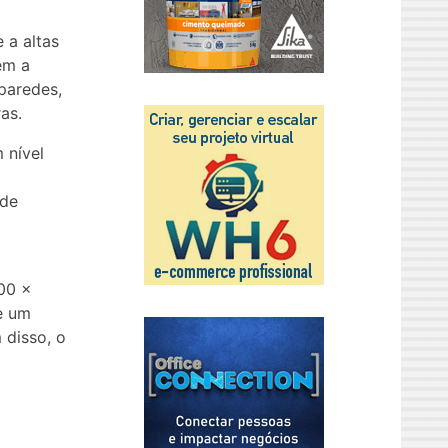
 a altas
ém a
paredes,
as.
 nível
 de
00 x
e um
 disso, o