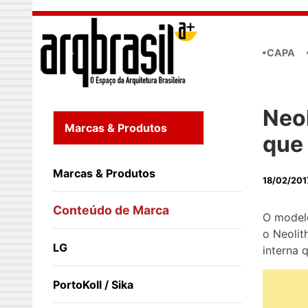
Skip to main content
•CAPA
Neol
Marcas & Produtos
que 
Marcas & Produtos
18/02/201
Conteúdo de Marca
O modelo
o Neolit
LG
interna 
PortoKoll / Sika