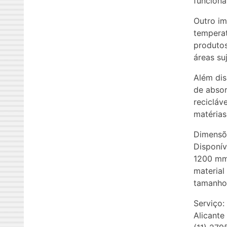
funcion
Outro im
temperat
produtos
áreas su
Além dis
de absor
recicláv
matérias
Dimensõ
Disponí
1200 mm
material
tamanho 
Serviço:
Alicante