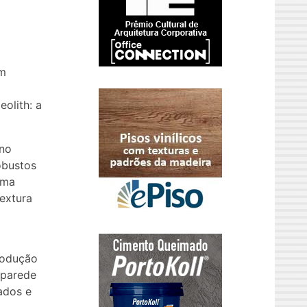
em
olith: a
 no
obustos
Uma
textura
rodução
 parede
ados e