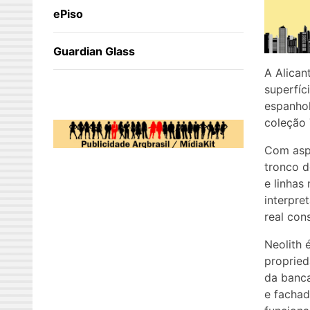
ePiso
Guardian Glass
A Alican
superfíc
espanhol
coleção 
Com aspe
tronco d
e linha
interpre
real con
Neolith 
propried
da banca
e fachad