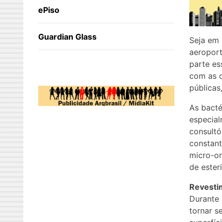
ePiso
Guardian Glass
Seja em 
aeroport
parte es
com as q
públicas
As bacté
especial
consultó
constant
micro-or
de ester
Revestim
Durante 
tornar s