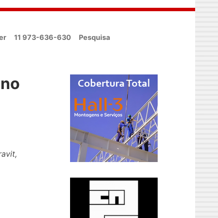
er
11 973-636-630
Pesquisa
 no
avit,