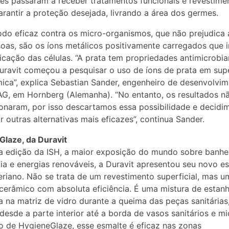
ies passaram a receber tratamentos funcionais e revestime
arantir a proteção desejada, livrando a área dos germes.
o eficaz contra os micro-organismos, que não prejudica 
oas, são os íons metálicos positivamente carregados que
licação das células. “A prata tem propriedades antimicrobia
Duravit começou a pesquisar o uso de íons de prata em supe
ica”, explica Sebastian Sander, engenheiro de desenvolvi
AG, em Hornberg (Alemanha). “No entanto, os resultados n
onaram, por isso descartamos essa possibilidade e decidi
r outras alternativas mais eficazes”, continua Sander.
laze, da Duravit
a edição da ISH, a maior exposição do mundo sobre banhei
ia e energias renováveis, a Duravit apresentou seu novo e
eriano. Não se trata de um revestimento superficial, mas u
cerâmico com absoluta eficiência. É uma mistura de estan
a na matriz de vidro durante a queima das peças sanitárias
desde a parte interior até a borda de vasos sanitários e mi
de HygieneGlaze, esse esmalte é eficaz nas zonas