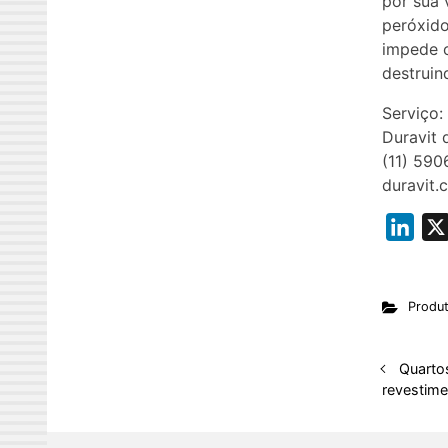
por sua 
peróxido
impede o
destruin
Serviço:
Duravit 
(11) 59
duravit.
L
i
n
Produ
k
e
d
Quarto
revestime
I
n