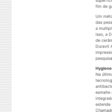
superfíc
fim de g
Um métod
das pess
a multip
isso, a 
de cerâm
Duravit 
impressi
pesquisa
HygieneG
Na últim
tecnolog
antibact
esmalte 
integrad
estende 
Chamado 