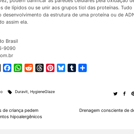
vez, podem danificar as paredes celulares pela oxidação d
s de lípidos ou se unir aos grupos tiol das proteínas. Tudo 
 desenvolvimento da estrutura de uma proteína ou de AD
do assim ela.
do Brasil
06-9090
com.br
X
F
W
R
T
P
B
T
S
a
h
e
h
i
l
u
h
c
a
d
r
n
u
m
a
to
Duravit
,
HygieneGlaze
e
t
d
e
t
e
b
r
b
s
i
a
e
s
l
e
o
A
t
d
r
k
r
s de criança pedem
Drenagem consciente de d
ntos hipoalergênicos
o
p
s
e
y
k
p
s