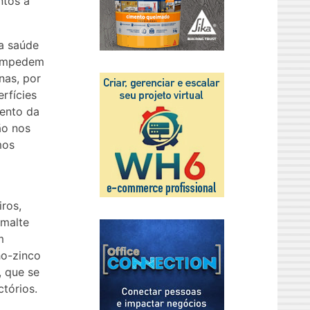
ntos a
a saúde
 impedem
nas, por
rfícies
mento da
ão nos
mos
ros,
smalte
m
ho-zinco
, que se
ctórios.