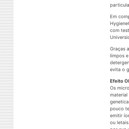
particul
Em compa
Hygiene
com test
Universi
Graças a
limpos e
detergen
evita o 
Efeito O
Os micr
material
genetica
pouco te
emitir í
ou letai