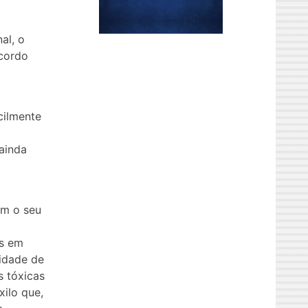
al, o
cordo
cilmente
 ainda
am o seu
os em
idade de
s tóxicas
xilo que,