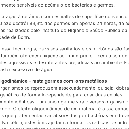
armente sensíveis ao acúmulo de bactérias e germes.
ração à cerâmica com esmaltes de superfície convencion
Glaze destrói 99,9% dos germes em apenas 24 horas, de a
es realizados pelo Instituto de Higiene e Saúde Pública da
dade de Bonn.
 essa tecnologia, os vasos sanitários e os mictórios são fa
 também oferecem higiene ao longo prazo – sem o uso de
tes agressivos e desinfetantes prejudiciais ao ambiente. E
gasto excessivo de água.
ligodinâmico – mata germes com íons metálicos
organismos se reproduzem assexuadamente, ou seja, dobr
 genético de forma independente para criar duas células
mente idênticas – um único germe vira diversos organism
mpo. O efeito oligodinâmico de um material é a sua capac
ons que podem então ser absorvidos por bactérias em dose
s. Na célula, estes íons ajudam a formar os radicais de hidro