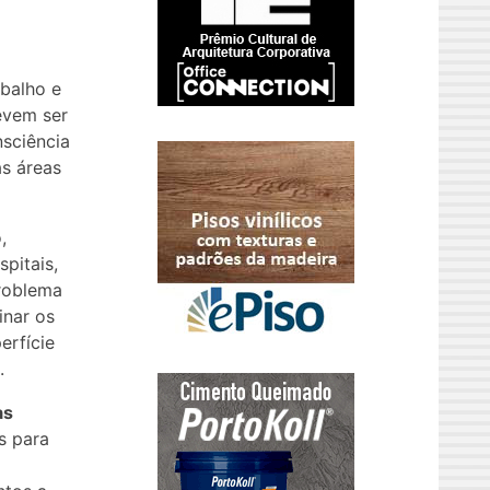
abalho e
devem ser
nsciência
s áreas
,
pitais,
problema
inar os
erfície
.
as
s para