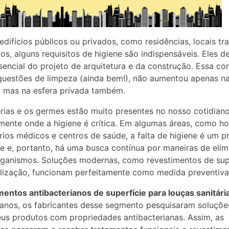
edifícios públicos ou privados, como residências, locais tr
os, alguns requisitos de higiene são indispensáveis. Eles 
sencial do projeto de arquitetura e da construção. Essa co
uestões de limpeza (ainda bem!), não aumentou apenas na
, mas na esfera privada também.
rias e os germes estão muito presentes no nosso cotidiano
mente onde a higiene é crítica. Em algumas áreas, como hos
rios médicos e centros de saúde, a falta de higiene é um 
e e, portanto, há uma busca contínua por maneiras de elim
ganismos. Soluções modernas, como revestimentos de sup
ilização, funcionam perfeitamente como medida preventiva
entos antibacterianos de superfície para louças sanitári
anos, os fabricantes desse segmento pesquisaram soluçõe
eus produtos com propriedades antibacterianas. Assim, as