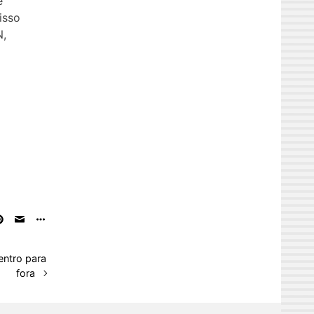
e
isso
N,
entro para
fora