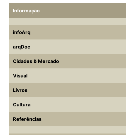
Informação
infoArq
arqDoc
Cidades & Mercado
Visual
Livros
Cultura
Referências