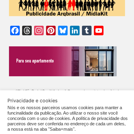
Facebook
Threads
Instagram
Pinterest
Bluesky
LinkedIn
Tumblr
YouTu
Chann
©Biz | São Paulo | Brasil | Arqbrasil: O espaço da arquitetura brasileira |
Privacidade e cookies
Expediente
|
Contato
|
Newsletter
/
PolíticaDePrivacidade
/
CONDIÇÕES
Nós e os nossos parceiros usamos cookies para manter a
GERAIS DE PUBLICAÇÃO (CGP
)
funcinalidade da publicação. Ao utilizar o nosso site você
concorda com o uso de cookies. A política de privacidade dos
parceiros deve ser conferida no endereço de cada um deles,
a nossa está na aba "Saiba+mais".