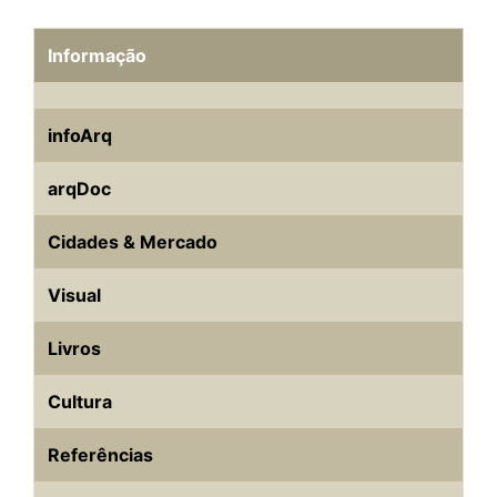
Informação
infoArq
arqDoc
Cidades & Mercado
Visual
Livros
Cultura
Referências