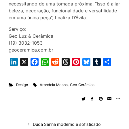
necessitando de uma tomada próxima. “Isso é aliar
beleza, decoração, funcionalidade e versatilidade
em uma única peça”, finaliza D’Ávila.
Serviço:
Geo Luz & Cerâmica
(19) 3032-1053
geoceramica.com.br
L
X
F
W
R
T
P
B
T
S
i
a
h
e
h
i
l
u
h
n
c
a
d
r
n
u
m
a
Design
Arandela Moana
,
Geo Cerâmica
k
e
t
d
e
t
e
b
r
e
b
s
i
a
e
s
l
e
d
o
A
t
d
r
k
r
I
o
p
s
e
y
n
k
p
s
Duda Senna moderno e sofisticado
t