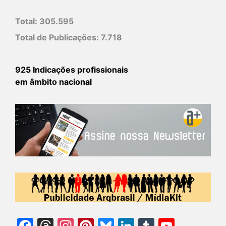
Total:
305.595
Total de Publicações:
7.718
925 Indicações profissionais
em âmbito nacional
Facebook
Threads
Instagram
Pinterest
Bluesky
LinkedIn
Tumblr
YouTu