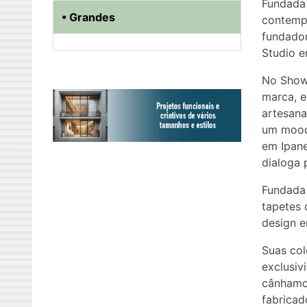
Fundada 
• Grandes
contempo
fundador
Studio e
No Showr
marca, e
artesana
um mood 
em Ipan
dialoga 
Fundada 
tapetes
design 
Suas col
exclusiv
cânhamo 
fabricad