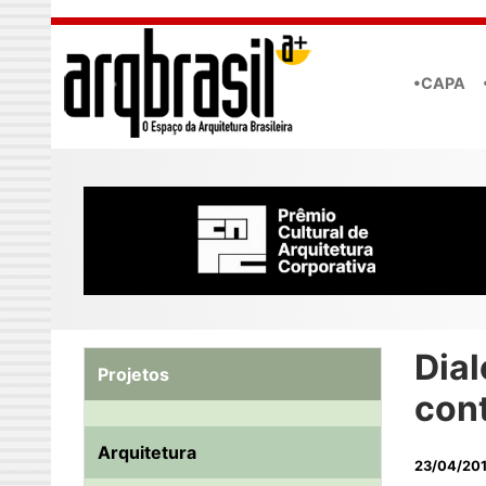
Skip to main content
•CAPA
Dia
Projetos
con
Arquitetura
23/04/20