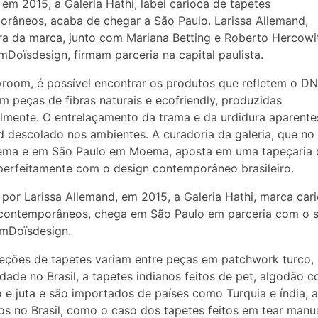
em 2015, a Galeria Hathi, label carioca de tapetes
râneos, acaba de chegar a São Paulo. Larissa Allemand,
a da marca, junto com Mariana Betting e Roberto Hercowi
mDoïsdesign, firmam parceria na capital paulista.
oom, é possível encontrar os produtos que refletem o D
m peças de fibras naturais e ecofriendly, produzidas
lmente. O entrelaçamento da trama e da urdidura aparente
descolado nos ambientes. A curadoria da galeria, que no 
ema e em São Paulo em Moema, aposta em uma tapeçaria 
perfeitamente com o design contemporâneo brasileiro.
por Larissa Allemand, em 2015, a Galeria Hathi, marca car
 contemporâneos, chega em São Paulo em parceria com o s
emDoïsdesign.
eções de tapetes variam entre peças em patchwork turco,
idade no Brasil, a tapetes indianos feitos de pet, algodão c
e juta e são importados de países como Turquia e índia, 
os no Brasil, como o caso dos tapetes feitos em tear manu