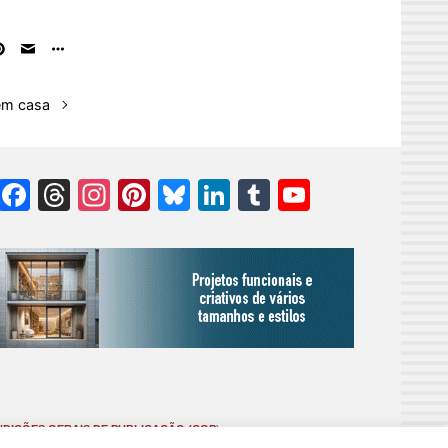
 em casa
Facebook
Threads
Instagram
Pinterest
Bluesky
LinkedIn
Tumblr
YouTube
Channel
DIÇÕES GERAIS DE PUBLICAÇÃO (CGP
)