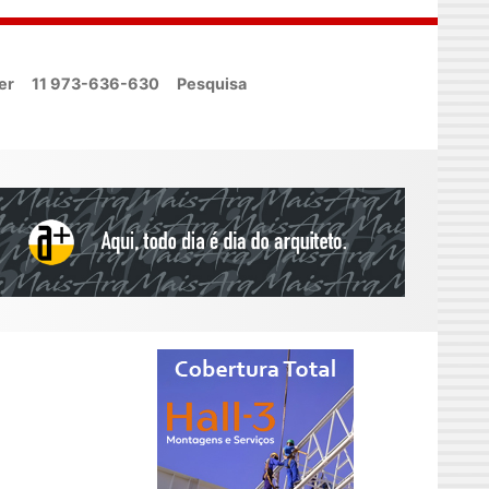
er
11 973-636-630
Pesquisa