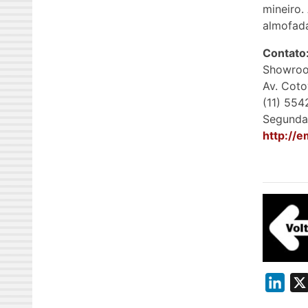
mineiro.
almofada
Contato
Showroo
Av. Coto
(11) 55
Segunda
http://
L
i