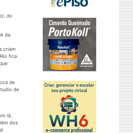
tz, do
NA da
s criam
Rio fica
que
ioca de
tudio de
om lã,
além dos
al