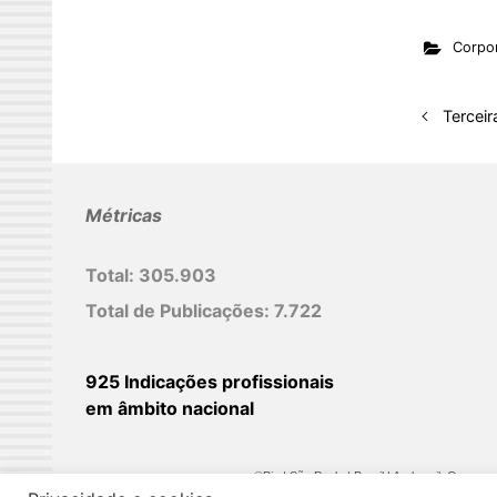
n
Corpor
k
e
d
Tercei
I
n
Métricas
Total:
305.903
Total de Publicações:
7.722
925 Indicações profissionais
em âmbito nacional
©Biz | São Paulo | Brasil | Arqbrasil: O espaç