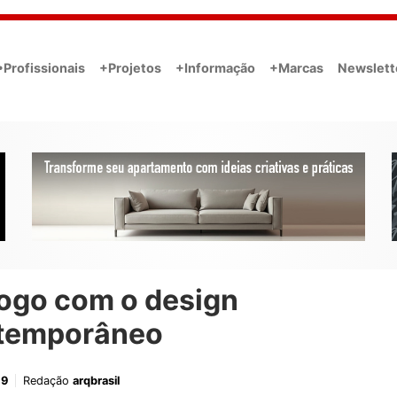
•Profissionais
+Projetos
+Informação
+Marcas
Newslett
logo com o design
temporâneo
19
Redação
arqbrasil