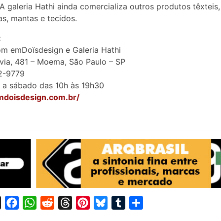
 A galeria Hathi ainda comercializa outros produtos têxteis
s, mantas e tecidos.
:
m emDoïsdesign e Galeria Hathi
via, 481 – Moema, São Paulo – SP
42-9779
 a sábado das 10h às 19h30
emdoisdesign.com.br/
X
F
W
R
T
P
B
T
S
a
h
e
h
i
l
u
h