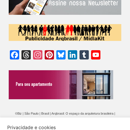
Facebook
Threads
Instagram
Pinterest
Bluesky
LinkedIn
Tumblr
YouTu
Chann
©Biz | São Paulo | Brasil | Arqbrasil: O espaço da arquitetura brasileira |
Expediente
|
Contato
|
Newsletter
/
PolíticaDePrivacidade
/
CONDIÇÕES
Privacidade e cookies
GERAIS DE PUBLICAÇÃO (CGP
)