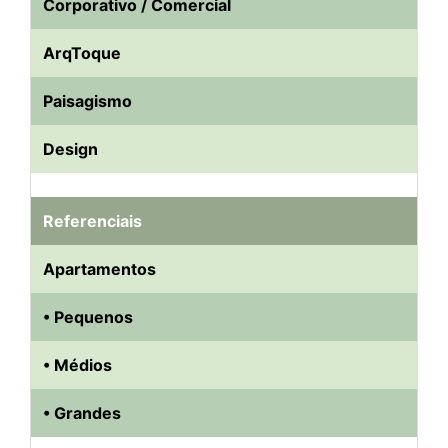
Corporativo / Comercial
ArqToque
Paisagismo
Design
Referenciais
Apartamentos
• Pequenos
• Médios
• Grandes