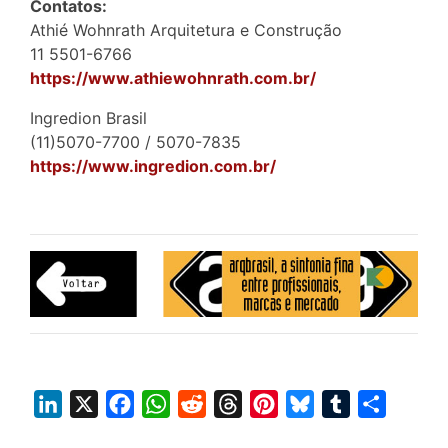
Contatos:
Athié Wohnrath Arquitetura e Construção‎
11 5501-6766
https://www.athiewohnrath.com.br/
Ingredion Brasil
(11)5070-7700 / 5070-7835
https://www.ingredion.com.br/
L
X
F
W
R
T
P
B
T
S
i
a
h
e
h
i
l
u
h