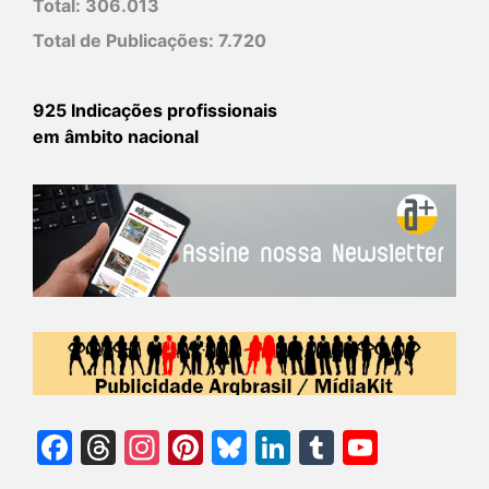
Total:
306.013
Total de Publicações:
7.720
925 Indicações profissionais
em âmbito nacional
Facebook
Threads
Instagram
Pinterest
Bluesky
LinkedIn
Tumblr
YouTu
Chann