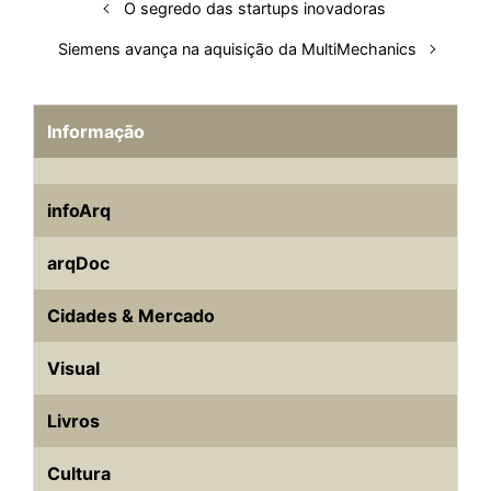
O segredo das startups inovadoras
t
Siemens avança na aquisição da MultiMechanics
Informação
infoArq
arqDoc
Cidades & Mercado
Visual
Livros
Cultura