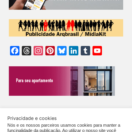
Facebook
Threads
Instagram
Pinterest
Bluesky
LinkedIn
Tumblr
YouTu
Chann
©Biz | São Paulo | Brasil | Arqbrasil: O espaço da arquitetura brasileira |
Privacidade e cookies
Expediente
|
Contato
|
Newsletter
/
PolíticaDePrivacidade
/
CONDIÇÕES
Nós e os nossos parceiros usamos cookies para manter a
GERAIS DE PUBLICAÇÃO (CGP
)
funcinalidade da publicação. Ao utilizar o nosso site você