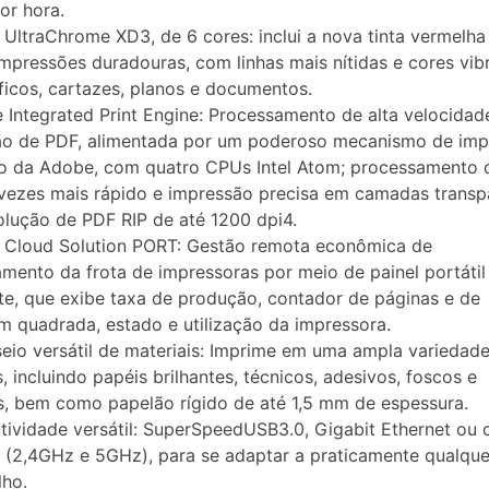
or hora.
s UltraChrome XD3, de 6 cores: inclui a nova tinta vermelha
mpressões duradouras, com linhas mais nítidas e cores vib
ficos, cartazes, planos e documentos.
 Integrated Print Engine: Processamento de alta velocidad
ão de PDF, alimentada por um poderoso mecanismo de imp
do da Adobe, com quatro CPUs Intel Atom; processamento 
 vezes mais rápido e impressão precisa em camadas transp
lução de PDF RIP de até 1200 dpi4.
 Cloud Solution PORT: Gestão remota econômica de
mento da frota de impressoras por meio de painel portátil
nte, que exibe taxa de produção, contador de páginas e de
 quadrada, estado e utilização da impressora.
eio versátil de materiais: Imprime em uma ampla variedad
s, incluindo papéis brilhantes, técnicos, adesivos, foscos e
s, bem como papelão rígido de até 1,5 mm de espessura.
tividade versátil: SuperSpeedUSB3.0, Gigabit Ethernet ou
i (2,4GHz e 5GHz), para se adaptar a praticamente qualque
lho.