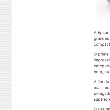
A Epson 
grandes 
compacto
O primei
impress
categori
hora, ou
Além do
mais mod
polegada
superior
O design