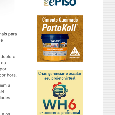
nais para
 e
 duplo e
 da
 por
or hora.
uem a
,64
dades
 e os