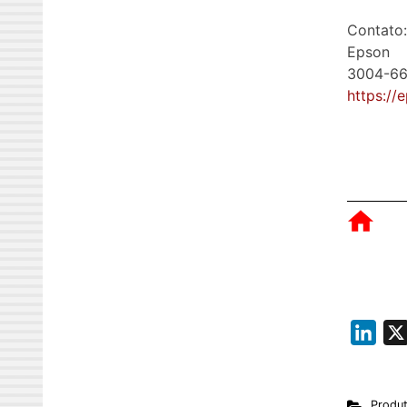
Contato:
Epson
3004-66
https://
L
i
n
Produ