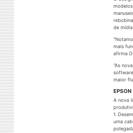
modelos 
manuseio
rebobina
de mídia
“Notamo
mais fun
afirma D
“As nova
software
maior fl
EPSON 
A nova l
produtiv
1. Desem
uma cabe
polegada