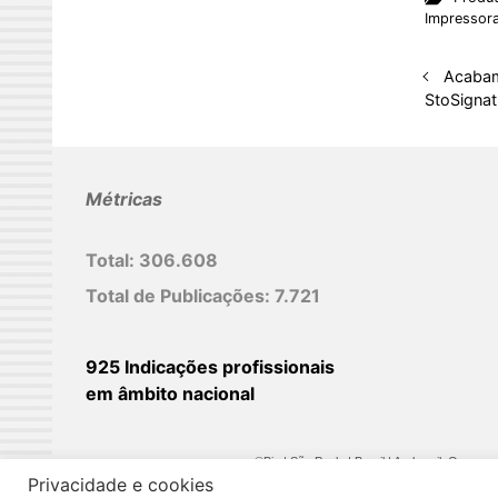
k
Impressor
e
d
Acabam
I
StoSignat
n
Métricas
Total:
306.608
Total de Publicações:
7.721
925 Indicações profissionais
em âmbito nacional
©Biz | São Paulo | Brasil | Arqbrasil: O espaç
Privacidade e cookies