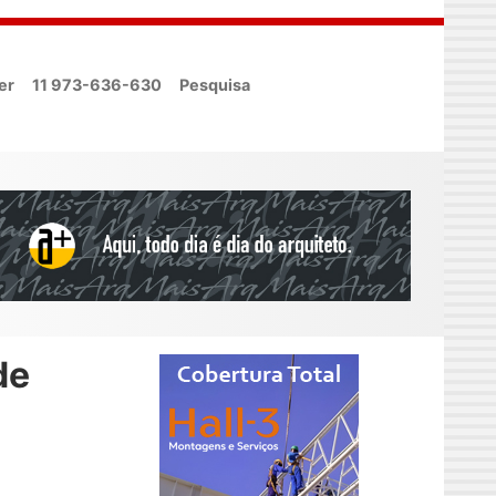
er
11 973-636-630
Pesquisa
de