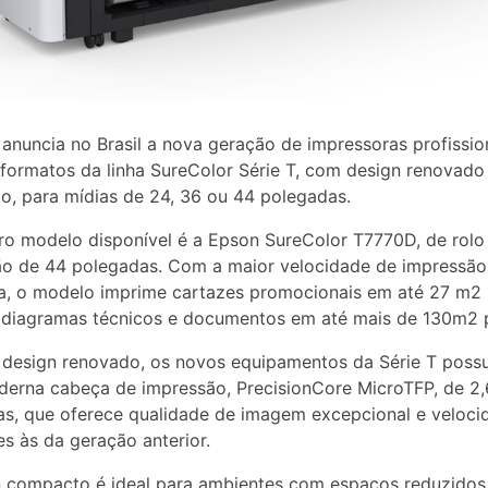
anuncia no Brasil a nova geração de impressoras profissio
formatos da linha SureColor Série T, com design renovado
, para mídias de 24, 36 ou 44 polegadas.
ro modelo disponível é a Epson SureColor T7770D, de rolo
ão de 44 polegadas. Com a maior velocidade de impressão
a, o modelo imprime cartazes promocionais em até 27 m2
 diagramas técnicos e documentos em até mais de 130m2 p
 design renovado, os novos equipamentos da Série T poss
erna cabeça de impressão, PrecisionCore MicroTFP, de 2
s, que oferece qualidade de imagem excepcional e veloci
es às da geração anterior.
 compacto é ideal para ambientes com espaços reduzidos,