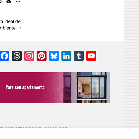
ta ideal de
mbiente
Facebook
Threads
Instagram
Pinterest
Bluesky
LinkedIn
Tumblr
YouTube
Channel
DIÇÕES GERAIS DE PUBLICAÇÃO (CGP
)