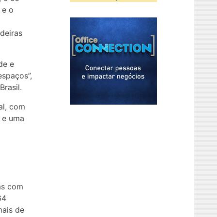
 e o
deiras
de e
espaços”,
rasil.
al, com
s e uma
as com
64
mais de