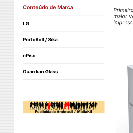
Conteúdo de Marca
Primeir
maior v
impress
LG
PortoKoll / Sika
ePiso
Guardian Glass