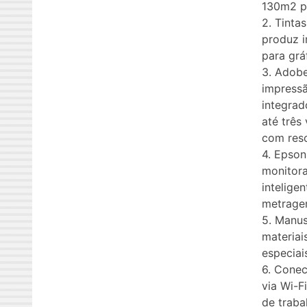
130m2 p
2. Tinta
produz i
para grá
3. Adobe
impress
integra
até três
com reso
4. Epson
monitora
intelige
metragem
5. Manus
materiai
especiai
6. Conec
via Wi-F
de traba