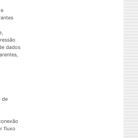
 e
rantes
e,
ressão
de dados
arentes,
e de
 conexão
r fluxo