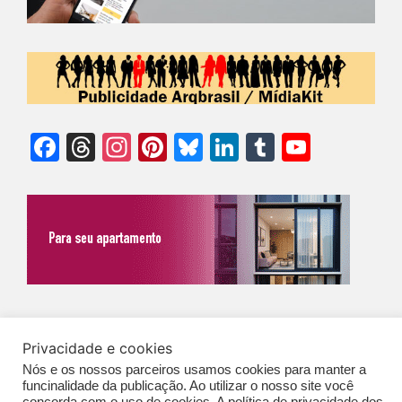
Facebook
Threads
Instagram
Pinterest
Bluesky
LinkedIn
Tumblr
YouTu
Chann
©Biz | São Paulo | Brasil | Arqbrasil: O espaço da arquitetura brasileira |
Privacidade e cookies
Expediente
|
Contato
|
Newsletter
/
PolíticaDePrivacidade
/
CONDIÇÕES
Nós e os nossos parceiros usamos cookies para manter a
GERAIS DE PUBLICAÇÃO (CGP
)
funcinalidade da publicação. Ao utilizar o nosso site você