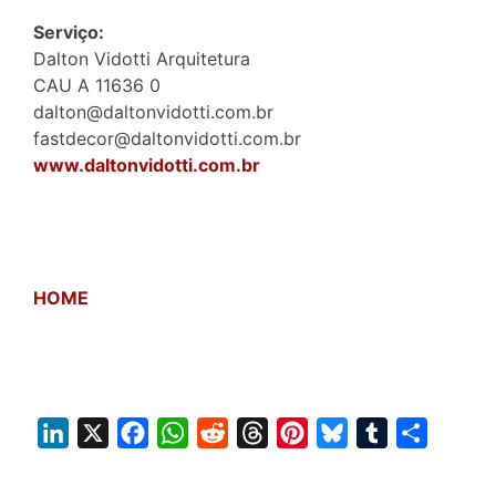
Serviço:
Dalton Vidotti Arquitetura
CAU A 11636 0
dalton@daltonvidotti.com.br
fastdecor@daltonvidotti.com.br
www.daltonvidotti.com.br
HOME
L
X
F
W
R
T
P
B
T
S
i
a
h
e
h
i
l
u
h
n
c
a
d
r
n
u
m
a