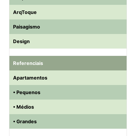
ArqToque
Paisagismo
Design
Referenciais
Apartamentos
• Pequenos
• Médios
• Grandes