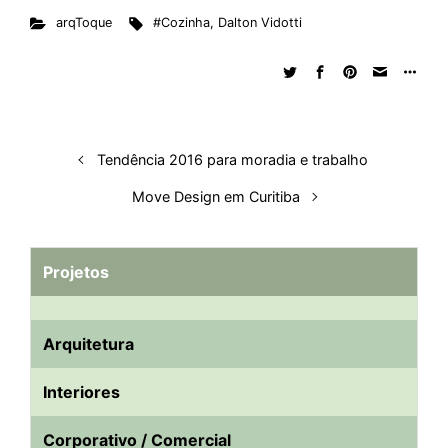
arqToque
#Cozinha
,
Dalton Vidotti
k
e
t
d
e
t
e
b
r
e
b
s
i
a
e
s
l
e
d
o
A
t
d
r
k
r
I
o
p
s
e
y
n
k
p
s
Tendência 2016 para moradia e trabalho
t
Move Design em Curitiba
Projetos
Arquitetura
Interiores
Corporativo / Comercial