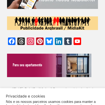
Facebook
Threads
Instagram
Pinterest
Bluesky
LinkedIn
Tumblr
YouTu
Chann
©Biz | São Paulo | Brasil | Arqbrasil: O espaço da arquitetura brasileira |
Privacidade e cookies
Expediente
|
Contato
|
Newsletter
/
PolíticaDePrivacidade
/
CONDIÇÕES
Nós e os nossos parceiros usamos cookies para manter a
GERAIS DE PUBLICAÇÃO (CGP
)